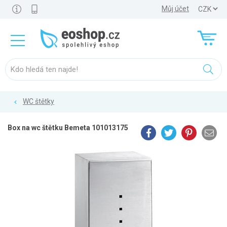
Můj účet
WC štětky
Box na wc štětku Bemeta 101013175