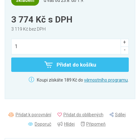
Skladem
u vás od 23.8. do 1.9.
3 774 Kč
s DPH
3 119 Kč bez DPH
Přidat do košíku
Koupi získáte 189 Kč do
věrnostního programu
.
Přidat k porovnání
Přidat do oblíbených
Sdílej
Doporuč
Hlídej
Připomeň