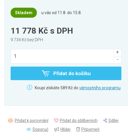
Skladem
u vás od 11.8. do 15.8.
11 778 Kč
s DPH
9 734 Kč bez DPH
Přidat do košíku
Koupi získáte 589 Kč do
věrnostního programu
.
Přidat k porovnání
Přidat do oblíbených
Sdílej
Doporuč
Hlídej
Připomeň