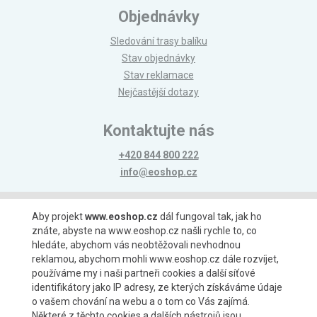
Objednávky
Sledování trasy balíku
Stav objednávky
Stav reklamace
Nejčastější dotazy
Kontaktujte nás
+420 844 800 222
info@eoshop.cz
Možnosti platby
Aby projekt
www.eoshop.cz
dál fungoval tak, jak ho
znáte, abyste na www.eoshop.cz našli rychle to, co
hledáte, abychom vás neobtěžovali nevhodnou
reklamou, abychom mohli www.eoshop.cz dále rozvíjet,
používáme my i naši partneři cookies a další síťové
identifikátory jako IP adresy, ze kterých získáváme údaje
Možnosti dopravy
o vašem chování na webu a o tom co Vás zajímá.
Některé z těchto cookies a dalších nástrojů jsou