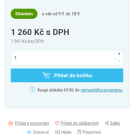
Skladem
u vás od 9.9. do 18.9.
1 260 Kč
s DPH
1 041 Kč bez DPH
Přidat do košíku
Koupi získáte 63 Kč do
věrnostního programu
.
Přidat k porovnání
Přidat do oblíbených
Sdílej
Doporuč
Hlídej
Připomeň