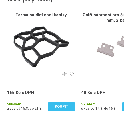
Forma na dlažební kostky
Ostří náhradní pro čist
mm, 2 ks
165 Kč s DPH
48 Kč s DPH
136 Kč bez DPH
40 Kč bez DPH
Skladem
Skladem
KOUPIT
u vás od 15.8. do 21.8.
u vás od 14.8. do 16.8.