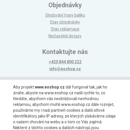
Objednávky
Sledování trasy balíku
Stav objednávky
Stav reklamace
Nejčastější dotazy
Kontaktujte nás
+420 844 800 222
info@eoshop.cz
Možnosti platby
Aby projekt
www.eoshop.cz
dál fungoval tak, jak ho
znáte, abyste na www.eoshop.cz našli rychle to, co
hledáte, abychom vás neobtěžovali nevhodnou
reklamou, abychom mohli www.eoshop.cz dále rozvíjet,
používáme my i naši partneři cookies a další síťové
identifikátory jako IP adresy, ze kterých získáváme údaje
Možnosti dopravy
o vašem chování na webu a o tom co Vás zajímá.
Některé z těchto cookies a dalších nástrojů jsou