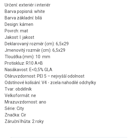
Určení: exteriér i interiér
Barva popisná: white
Barva základní: bílá
Design: kámen
Povrch: mat
Jakost: I. jakost
Deklarovaný rozměr (cm): 6,5x29
Jmenovitý rozměr (cm): 6,5x29
Tloušťka (mm): 10 mm
Protiskluz: R10 A+B
Nasákavost: E<0,5% GLA
Otěruvzdornost: PEI 5 – nejvyšší odolnost
Odstínové kolísání: V4 - zcela nahodilé odchylky
Tvar: obdélník
Velkoformát: ne
Mrazuvzdornost: ano
Série: City
Značka: Cir
Záruční lhůta: 2 roky