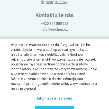
Nejčastější dotazy
Kontaktujte nás
+420 844 800 222
info@eoshop.cz
Možnosti platby
Aby projekt
www.eoshop.cz
dál fungoval tak, jak ho
znáte, abyste na www.eoshop.cz našli rychle to, co
hledáte, abychom vás neobtěžovali nevhodnou
reklamou, abychom mohli www.eoshop.cz dále rozvíjet,
používáme my i naši partneři cookies a další síťové
identifikátory jako IP adresy, ze kterých získáváme údaje
Možnosti dopravy
o vašem chování na webu a o tom co Vás zajímá.
Některé z těchto cookies a dalších nástrojů jsou
nezbytné pro fungování našeho webu www.eoshop.cz a
nelze je vypnout.
Partneři
Informace a nastavení