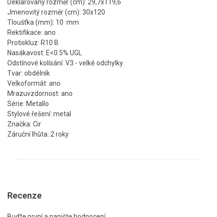
Deklarovaný rozměr (cm): 29,7x119,6
Jmenovitý rozměr (cm): 30x120
Tloušťka (mm): 10 mm
Rektifikace: ano
Protiskluz: R10 B
Nasákavost: E<0.5% UGL
Odstínové kolísání: V3 - velké odchylky
Tvar: obdélník
Velkoformát: ano
Mrazuvzdornost: ano
Série: Metallo
Stylové řešení: metal
Značka: Cir
Záruční lhůta: 2 roky
Recenze
Buďte první a napište hodnocení