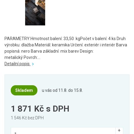
PARAMETRY:Hmotnost balení: 33,50 kgPočet v balení: 4 ks Druh
výrobku: dlažba Materiál: keramika Určení: exteriér i interiér Barva
popisná: nero Barva základní: mix barev Design:
metalický Povrch:...
Detailní popis
Skladem
u vás od 11.8. do 15.8.
1 871 Kč
s DPH
1 546 Kč bez DPH