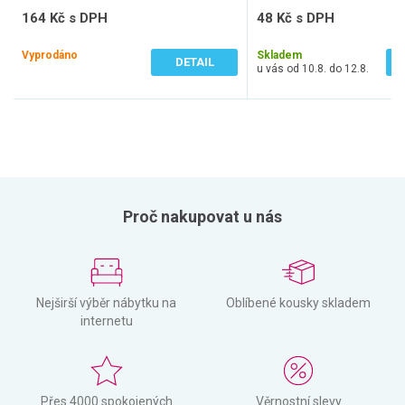
164 Kč s DPH
48 Kč s DPH
136 Kč bez DPH
40 Kč bez DPH
Vyprodáno
Skladem
DETAIL
u vás od 10.8. do 12.8.
Proč nakupovat u nás
Nejširší výběr nábytku na
Oblíbené kousky skladem
internetu
Přes 4000 spokojených
Věrnostní slevy