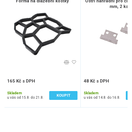
Forma na dlažební kostky
Ostří náhradní pro čist
mm, 2 ks
165 Kč s DPH
48 Kč s DPH
136 Kč bez DPH
40 Kč bez DPH
Skladem
Skladem
KOUPIT
u vás od 15.8. do 21.8.
u vás od 14.8. do 16.8.