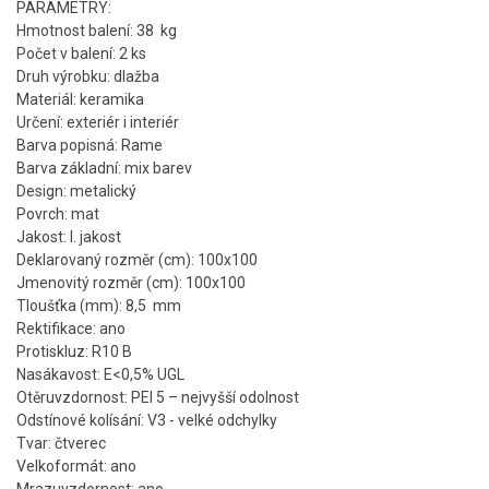
PARAMETRY:
Hmotnost balení: 38 kg
Počet v balení: 2 ks
Druh výrobku: dlažba
Materiál: keramika
Určení: exteriér i interiér
Barva popisná: Rame
Barva základní: mix barev
Design: metalický
Povrch: mat
Jakost: I. jakost
Deklarovaný rozměr (cm): 100x100
Jmenovitý rozměr (cm): 100x100
Tloušťka (mm): 8,5 mm
Rektifikace: ano
Protiskluz: R10 B
Nasákavost: E<0,5% UGL
Otěruvzdornost: PEI 5 – nejvyšší odolnost
Odstínové kolísání: V3 - velké odchylky
Tvar: čtverec
Velkoformát: ano