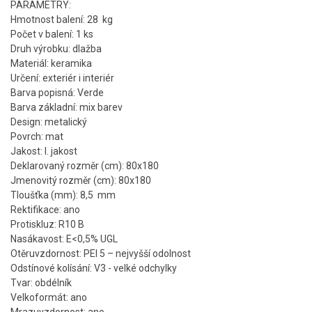
PARAMETRY:
Hmotnost balení: 28 kg
Počet v balení: 1 ks
Druh výrobku: dlažba
Materiál: keramika
Určení: exteriér i interiér
Barva popisná: Verde
Barva základní: mix barev
Design: metalický
Povrch: mat
Jakost: I. jakost
Deklarovaný rozměr (cm): 80x180
Jmenovitý rozměr (cm): 80x180
Tloušťka (mm): 8,5 mm
Rektifikace: ano
Protiskluz: R10 B
Nasákavost: E<0,5% UGL
Otěruvzdornost: PEI 5 – nejvyšší odolnost
Odstínové kolísání: V3 - velké odchylky
Tvar: obdélník
Velkoformát: ano