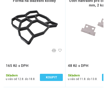
Forma na dlažební kostky
Ostří náhradní pro čist
mm, 2 ks
165 Kč s DPH
48 Kč s DPH
136 Kč bez DPH
40 Kč bez DPH
Skladem
Skladem
KOUPIT
u vás od 12.8. do 18.8.
u vás od 11.8. do 13.8.