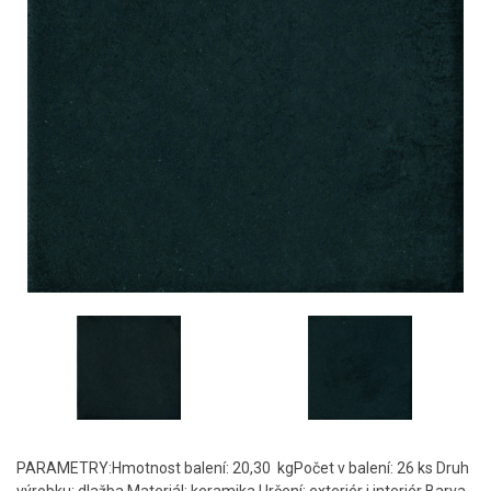
PARAMETRY:Hmotnost balení: 20,30 kgPočet v balení: 26 ks Druh