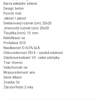
Barva základní: zelená
Design: beton
Povrch: mat
Jakost: I. jakost
Deklarovaný rozměr (cm): 20x20
Jmenovitý rozměr (cm): 20x20
Tloušťka (mm): 10 mm
Rektifikace: ne
Protiskluz: R10
Nasákavost: E<0,5% GLA
Otěruvzdornost: PEI 4 – vysoká odolnost
Odstínové kolísání: V3 - velké odchylky
Tvar: čtverec
Velkoformát: ne
Mrazuvzdornost: ano
Série: Miami
Značka: Cir
Záruční lhůta: 2 roky