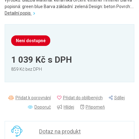
výrobku: dlažba Materiál: keramika Určení: exteriér i interiér Barva
popisná: green blue Barva základní: zelená Design: beton Povrch:...
Detailní popis
Není dostupné
1 039 Kč
s DPH
859 Kč bez DPH
Přidat k porovnání
Přidat do oblíbených
Sdílej
Doporuč
Hlídej
Připomeň
Dotaz na produkt