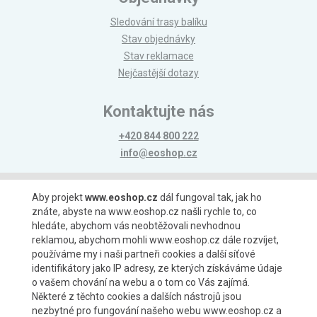
Sledování trasy balíku
Stav objednávky
Stav reklamace
Nejčastější dotazy
Kontaktujte nás
+420 844 800 222
info@eoshop.cz
Možnosti platby
Aby projekt
www.eoshop.cz
dál fungoval tak, jak ho
znáte, abyste na www.eoshop.cz našli rychle to, co
hledáte, abychom vás neobtěžovali nevhodnou
reklamou, abychom mohli www.eoshop.cz dále rozvíjet,
používáme my i naši partneři cookies a další síťové
identifikátory jako IP adresy, ze kterých získáváme údaje
Možnosti dopravy
o vašem chování na webu a o tom co Vás zajímá.
Některé z těchto cookies a dalších nástrojů jsou
nezbytné pro fungování našeho webu www.eoshop.cz a