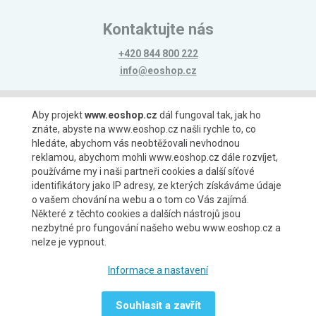
Kontaktujte nás
+420 844 800 222
info@eoshop.cz
Možnosti platby
Aby projekt
www.eoshop.cz
dál fungoval tak, jak ho
znáte, abyste na www.eoshop.cz našli rychle to, co
hledáte, abychom vás neobtěžovali nevhodnou
reklamou, abychom mohli www.eoshop.cz dále rozvíjet,
používáme my i naši partneři cookies a další síťové
identifikátory jako IP adresy, ze kterých získáváme údaje
Možnosti dopravy
o vašem chování na webu a o tom co Vás zajímá.
Některé z těchto cookies a dalších nástrojů jsou
nezbytné pro fungování našeho webu www.eoshop.cz a
nelze je vypnout.
Partneři
Informace a nastavení
Souhlasit a zavřít