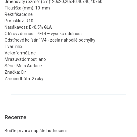
Jmenovitý rozměr (cm): 20x20,20x40,40x40,40x60
Tloušťka (mm): 10 mm
Rektifikace: ne
Protiskluz: R10
Nasákavost: E<0,5% GLA
Otěruvzdornost: PEI 4 – vysoká odolnost
Odstínové kolísání: V4 - zcela nahodilé odchylky
Tvar: mix
Velkoformát: ne
Mrazuvzdornost: ano
Série: Molo Audace
Značka: Cir
Záruční lhůta: 2 roky
Recenze
Buďte první a napište hodnocení