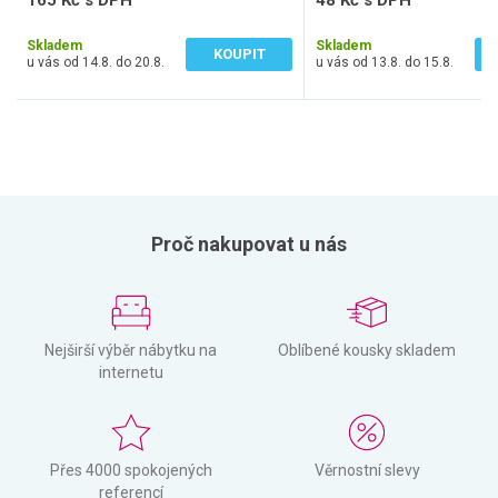
165 Kč s DPH
48 Kč s DPH
136 Kč bez DPH
40 Kč bez DPH
Skladem
Skladem
KOUPIT
u vás od 14.8. do 20.8.
u vás od 13.8. do 15.8.
Proč nakupovat u nás
Nejširší výběr nábytku na
Oblíbené kousky skladem
internetu
Přes 4000 spokojených
Věrnostní slevy
referencí