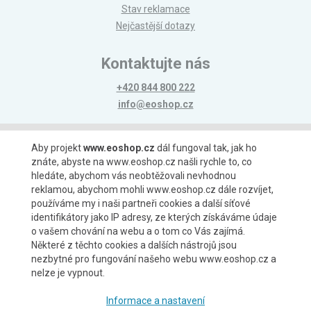
Stav reklamace
Nejčastější dotazy
Kontaktujte nás
+420 844 800 222
info@eoshop.cz
Možnosti platby
Aby projekt
www.eoshop.cz
dál fungoval tak, jak ho
znáte, abyste na www.eoshop.cz našli rychle to, co
hledáte, abychom vás neobtěžovali nevhodnou
reklamou, abychom mohli www.eoshop.cz dále rozvíjet,
používáme my i naši partneři cookies a další síťové
identifikátory jako IP adresy, ze kterých získáváme údaje
Možnosti dopravy
o vašem chování na webu a o tom co Vás zajímá.
Některé z těchto cookies a dalších nástrojů jsou
nezbytné pro fungování našeho webu www.eoshop.cz a
nelze je vypnout.
Partneři
Informace a nastavení