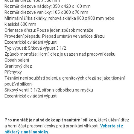
Rozměr dřezu: 900 x 500 mm
Rozměr dřezové nádoby: 350 x 420 x 160 mm
Rozměr dřezové vaničky: 105 x 300 x 70 mm
Minimální šířka skříňky: rohová skříňka 900 x 900 mm nebo
klasická 600 mm
Orientace dřezu: Pouze jeden způsob montáže
Provedení přepadu: Přepad umístěn ve vaničce dřezu
Excentrické ovládání výpusti
Typ výpusti: Sítková výpusť 3 1/2
Způsob montáže: Horní, dřez je usazen nad pracovní desku
Obsah balení
Granitový dřez
Příchytky
Těsnění není součástí balení, u granitových dřezů se jako těsnění
používá silikon
Sítkový ventil 3 1/2, sifon s odbočkou na myčku
Excentrické ovládání výpusti
Pro montáž je nutné dokoupit sanitární silikon
, který utěsní dřez
a horní část pracovní desky proti pronikání vlhkosti.
Vyberte si z
některý z naší nabídky
.