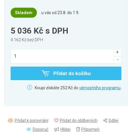
Skladem
u vás od 23.8. do 1.9.
5 036 Kč
s DPH
4 162 Kč bez DPH
Přidat do košíku
Koupi získáte 252 Kč do
věrnostního programu
.
Přidat k porovnání
Přidat do oblíbených
Sdílej
Doporuč
Hlídej
Připomeň