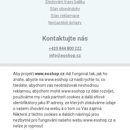
Sledování trasy balíku
Stav objednávky
Stav reklamace
Nejčastější dotazy
Kontaktujte nás
+420 844 800 222
info@eoshop.cz
Možnosti platby
Aby projekt
www.eoshop.cz
dál fungoval tak, jak ho
znáte, abyste na www.eoshop.cz našli rychle to, co
hledáte, abychom vás neobtěžovali nevhodnou
reklamou, abychom mohli www.eoshop.cz dále rozvíjet,
používáme my i naši partneři cookies a další síťové
identifikátory jako IP adresy, ze kterých získáváme údaje
Možnosti dopravy
o vašem chování na webu a o tom co Vás zajímá.
Některé z těchto cookies a dalších nástrojů jsou
nezbytné pro fungování našeho webu www.eoshop.cz a
nelze je vypnout.