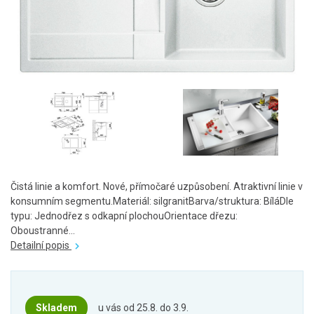
Čistá linie a komfort. Nové, přímočaré uzpůsobení. Atraktivní linie v
konsumním segmentu.Materiál: silgranitBarva/struktura: BíláDle
typu: Jednodřez s odkapní plochouOrientace dřezu:
Oboustranné...
Detailní popis
Skladem
u vás od 25.8. do 3.9.