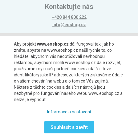
Kontaktujte nás
+420 844 800 222
info@eoshop.cz
Možnosti platby
Aby projekt
www.eoshop.cz
dál fungoval tak, jak ho
znáte, abyste na www.eoshop.cz našli rychle to, co
hledáte, abychom vás neobtěžovali nevhodnou
reklamou, abychom mohli www.eoshop.cz dále rozvíjet,
používáme my i naši partneři cookies a další síťové
identifikátory jako IP adresy, ze kterých získáváme údaje
Možnosti dopravy
o vašem chování na webu a o tom co Vás zajímá.
Některé z těchto cookies a dalších nástrojů jsou
nezbytné pro fungování našeho webu www.eoshop.cz a
nelze je vypnout.
Partneři
Informace a nastavení
Souhlasit a zavřít