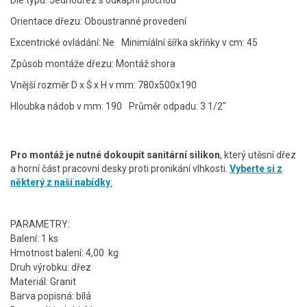
Dle typu: Jednodřez s odkapní plochou
Orientace dřezu: Oboustranné provedení
Excentrické ovládání: Ne
Minimíální šířka skříňky v cm: 45
Způsob montáže dřezu: Montáž shora
Vnější rozměr D x Š x H v mm: 780x500x190
Hloubka nádob v mm: 190
Průměr odpadu: 3 1/2"
Pro montáž je nutné dokoupit sanitární silikon
, který utěsní dřez
a horní část pracovní desky proti pronikání vlhkosti.
Vyberte si z
některý z naší nabídky
.
PARAMETRY:
Balení: 1 ks
Hmotnost balení: 4,00 kg
Druh výrobku: dřez
Materiál: Granit
Barva popisná: bílá