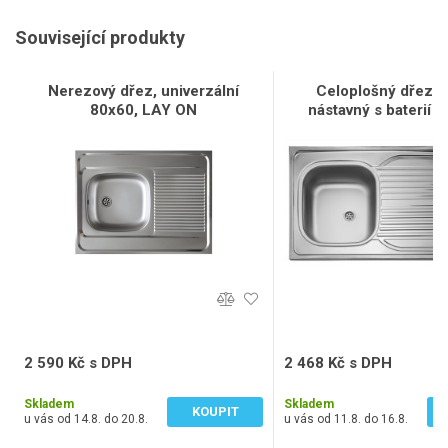
Související produkty
Nerezový dřez, univerzální
Celoplošný dřez 
80x60, LAY ON
nástavný s baterií E
2 590 Kč s DPH
2 468 Kč s DPH
2 141 Kč bez DPH
2 040 Kč bez DPH
Skladem
Skladem
KOUPIT
u vás od 14.8. do 20.8.
u vás od 11.8. do 16.8.