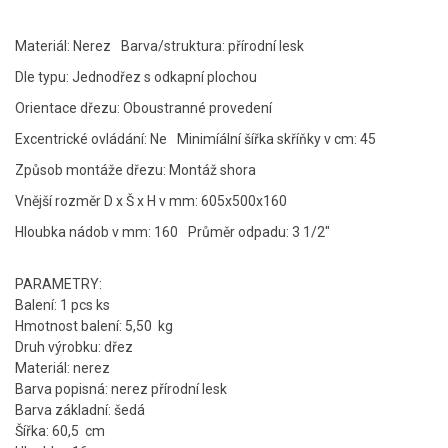
Materiál: Nerez
Barva/struktura: přírodní lesk
Dle typu: Jednodřez s odkapní plochou
Orientace dřezu: Oboustranné provedení
Excentrické ovládání: Ne
Minimíální šířka skříňky v cm: 45
Způsob montáže dřezu: Montáž shora
Vnější rozměr D x Š x H v mm: 605x500x160
Hloubka nádob v mm: 160
Průměr odpadu: 3 1/2"
PARAMETRY:
Balení: 1 pcs ks
Hmotnost balení: 5,50 kg
Druh výrobku: dřez
Materiál: nerez
Barva popisná: nerez přírodní lesk
Barva základní: šedá
Šířka: 60,5 cm