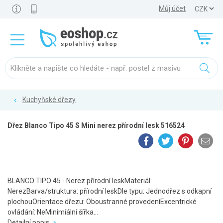
Můj účet
Kuchyňské dřezy
Dřez Blanco Tipo 45 S Mini nerez přírodní lesk 516524
BLANCO TIPO 45 - Nerez přírodní leskMateriál:
NerezBarva/struktura: přírodní leskDle typu: Jednodřez s odkapní
plochouOrientace dřezu: Oboustranné provedeníExcentrické
ovládání: NeMinimíální šířka...
Detailní popis