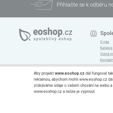
Přihlašte se k odběru n
Spol
O nás
Katalog
Volná m
Kontakt
Magazí
Aby projekt
www.eoshop.cz
dál fungoval ta
reklamou, abychom mohli www.eoshop.cz dále r
Možnosti platby
získáváme údaje o vašem chování na webu a o
www.eoshop.cz a nelze je vypnout.