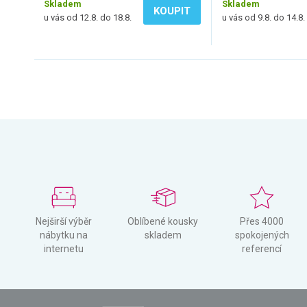
Skladem
Skladem
KOUPIT
u vás od 12.8. do 18.8.
u vás od 9.8. do 14.8.
Nejširší výběr
Oblíbené kousky
Přes 4000
nábytku na
skladem
spokojených
internetu
referencí