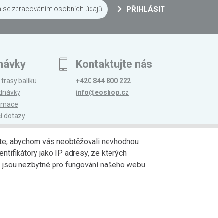
m se
zpracováním osobních údajů
PŘIHLÁSIT
návky
Kontaktujte nás
 trasy balíku
+420 844 800 222
ednávky
info@eoshop.cz
lamace
ší dotazy
edáte, abychom vás neobtěžovali nevhodnou
ntifikátory jako IP adresy, ze kterých
avy
Partneři
jů jsou nezbytné pro fungování našeho webu