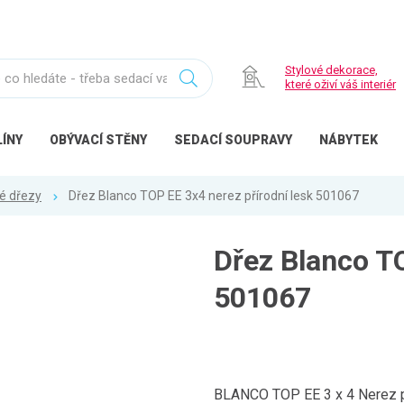
Stylové dekorace,
které oživí váš interiér
ÍNY
OBÝVACÍ
STĚNY
SEDACÍ
SOUPRAVY
NÁBYTEK
é dřezy
Dřez Blanco TOP EE 3x4 nerez přírodní lesk 501067
Dřez Blanco TO
501067
BLANCO TOP EE 3 x 4 Nerez pří