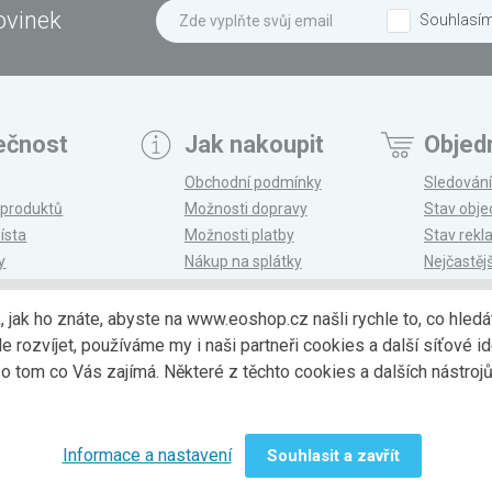
ovinek
Souhlasí
ečnost
Jak nakoupit
Objed
Obchodní podmínky
Sledování
 produktů
Možnosti dopravy
Stav obj
ísta
Možnosti platby
Stav rek
y
Nákup na splátky
Nejčastěj
n
Reklamace a vrácení
k, jak ho znáte, abyste na www.eoshop.cz našli rychle to, co hl
ozvíjet, používáme my i naši partneři cookies a další síťové ide
Možnosti dopr
 tom co Vás zajímá. Některé z těchto cookies a dalších nástro
Informace a nastavení
Souhlasit a zavřít