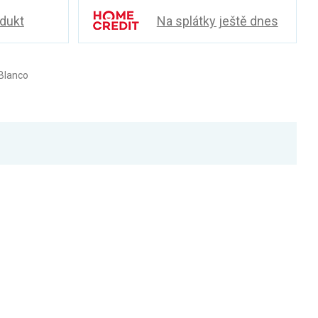
odukt
Na splátky ještě dnes
Blanco