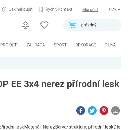
Jak nakoupit
Rychlý kontakt
Můj účet
prázdný
PRO DĚTI
ZAHRADA
SPORT
DEKORACE
DÍLNA
P EE 3x4 nerez přírodní lesk
rodní leskMateriál: NerezBarva/struktura: přírodní leskDle