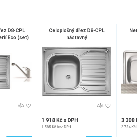
řez D8-CPL
Celoplošný dřez D8-CPL
Ne
rií Eco (set)
nástavný
1 918 Kč s DPH
3 308 
1 585 Kč bez DPH
2 734 Kč