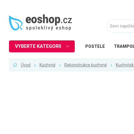
VYBERTE KATEGORII
POSTELE
TRAMPOL
Nábytek
Úvod
Kuchyně
Rekonstrukce kuchyně
Kuchyňsk
Kuchyně
Ložnice
Obývací pokoj
Dětské zboží
Předsíň a chodba
Pracovna a kancelář
Koupelna