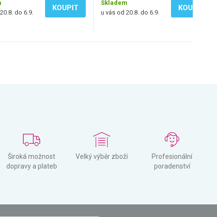
m
Skladem
KOUPIT
KOUPIT
20.8. do 6.9.
u vás od 20.8. do 6.9.
Široká možnost
Velký výběr zboží
Profesionální
dopravy a plateb
poradenství