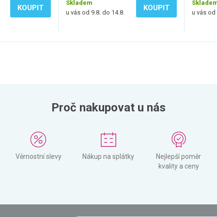
Skladem
Sklade
KOUPIT
KOUPIT
u vás od 9.8. do 14.8.
u vás od 
Proč nakupovat u nás
Věrnostní slevy
Nákup na splátky
Nejlepší poměr
kvality a ceny