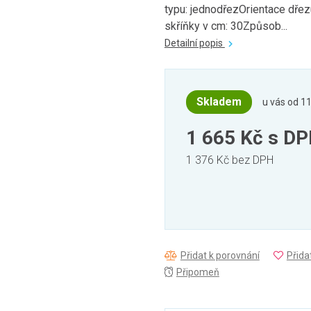
typu: jednodřezOrientace dřezu
skříňky v cm: 30Způsob...
Detailní popis
Skladem
u vás od 11
1 665 Kč
s D
1 376 Kč bez DPH
Přidat k porovnání
Přida
Připomeň