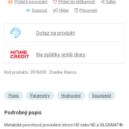
Přidat k porovnání
Přidat do oblíbených
Sdílej
Doporuč
Hlídej
Připomeň
Dotaz na produkt
Na splátky ještě dnes
Kód produktu: 3976030 Značka: Blanco
Popis
Parametry
Hodnocení
Související
Podrobný popis
Metalické povrchové provedení chrom HD nebo ND a SILGRANIT®-