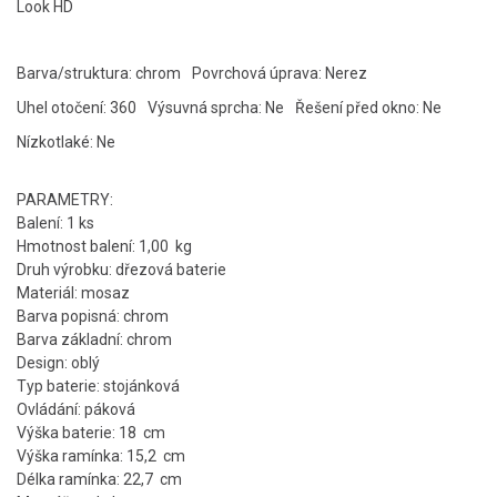
Look HD
Barva/struktura: chrom
Povrchová úprava: Nerez
Uhel otočení: 360
Výsuvná sprcha: Ne
Řešení před okno: Ne
Nízkotlaké: Ne
PARAMETRY:
Balení: 1 ks
Hmotnost balení: 1,00 kg
Druh výrobku: dřezová baterie
Materiál: mosaz
Barva popisná: chrom
Barva základní: chrom
Design: oblý
Typ baterie: stojánková
Ovládání: páková
Výška baterie: 18 cm
Výška ramínka: 15,2 cm
Délka ramínka: 22,7 cm