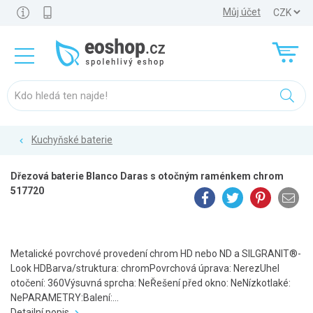
Můj účet
Kuchyňské baterie
Dřezová baterie Blanco Daras s otočným raménkem chrom
517720
Metalické povrchové provedení chrom HD nebo ND a SILGRANIT®-
Look HDBarva/struktura: chromPovrchová úprava: NerezUhel
otočení: 360Výsuvná sprcha: NeŘešení před okno: NeNízkotlaké:
NePARAMETRY:Balení:...
Detailní popis