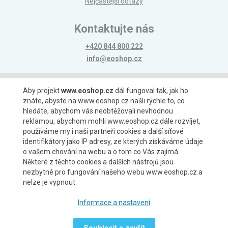
Nejčastější dotazy
Kontaktujte nás
+420 844 800 222
info@eoshop.cz
Možnosti platby
Aby projekt
www.eoshop.cz
dál fungoval tak, jak ho
znáte, abyste na www.eoshop.cz našli rychle to, co
hledáte, abychom vás neobtěžovali nevhodnou
reklamou, abychom mohli www.eoshop.cz dále rozvíjet,
používáme my i naši partneři cookies a další síťové
identifikátory jako IP adresy, ze kterých získáváme údaje
Možnosti dopravy
o vašem chování na webu a o tom co Vás zajímá.
Některé z těchto cookies a dalších nástrojů jsou
nezbytné pro fungování našeho webu www.eoshop.cz a
nelze je vypnout.
Partneři
Informace a nastavení