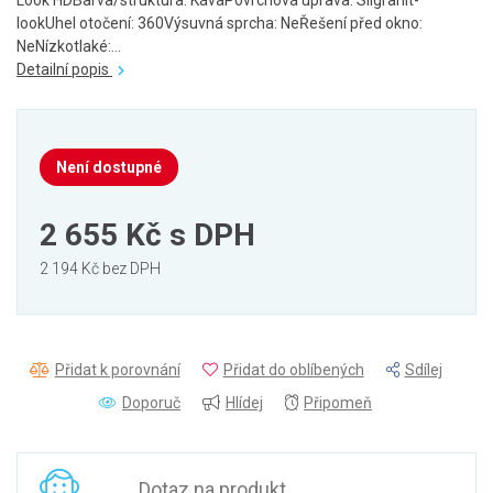
Look HDBarva/struktura: KávaPovrchová úprava: Silgranit-
lookUhel otočení: 360Výsuvná sprcha: NeŘešení před okno:
NeNízkotlaké:...
Detailní popis
Není dostupné
2 655 Kč
s DPH
2 194 Kč bez DPH
Přidat k porovnání
Přidat do oblíbených
Sdílej
Doporuč
Hlídej
Připomeň
Dotaz na produkt