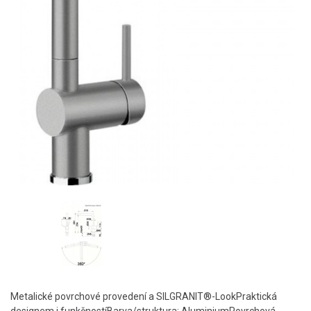
Metalické povrchové provedení a SILGRANIT®-LookPraktická