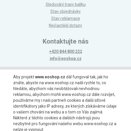
Sledování trasy balíku
Stav objednávky
Stav reklamace
Nejčastější dotazy
Kontaktujte nás
+420 844 800 222
info@eoshop.cz
Možnosti platby
Aby projekt
www.eoshop.cz
dál fungoval tak, jak ho
znáte, abyste na www.eoshop.cz našli rychle to, co
hledáte, abychom vás neobtěžovali nevhodnou
reklamou, abychom mohli www.eoshop.cz dále rozvíjet,
používáme my i naši partneři cookies a další síťové
identifikátory jako IP adresy, ze kterých získáváme údaje
Možnosti dopravy
o vašem chování na webu a o tom co Vás zajímá.
Některé z těchto cookies a dalších nástrojů jsou
nezbytné pro fungování našeho webu www.eoshop.cz a
nelze je vypnout.