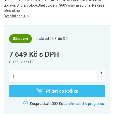
designem i funkčnostíBarva/struktura: AluminiumPovrchová
úprava: Silgranit-lookUhel otočení: 360Výsuvná sprcha: NeŘešení
před okno:...
Detailní popis
Skladem
u vás od 25.8. do 3.9.
7 649 Kč
s DPH
6 322 Kč bez DPH
Přidat do košíku
Koupi získáte 382 Kč do
věrnostního programu
.