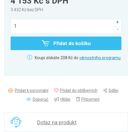
4 153 Kč
s DPH
3 432 Kč bez DPH
Přidat do košíku
Koupi získáte 208 Kč do
věrnostního programu
.
Přidat k porovnání
Přidat do oblíbených
Sdílej
Doporuč
Hlídej
Připomeň
Dotaz na produkt