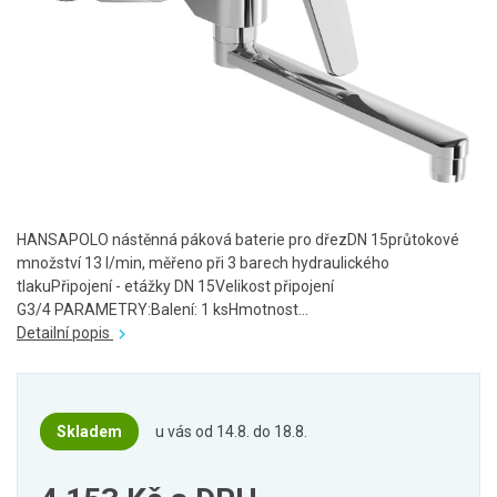
HANSAPOLO nástěnná páková baterie pro dřezDN 15průtokové
množství 13 l/min, měřeno při 3 barech hydraulického
tlakuPřipojení - etážky DN 15Velikost připojení
G3/4 PARAMETRY:Balení: 1 ksHmotnost...
Detailní popis
Skladem
u vás od 14.8. do 18.8.