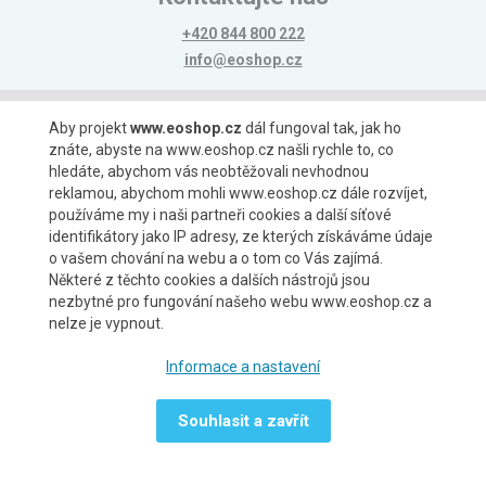
+420 844 800 222
info@eoshop.cz
Možnosti platby
Aby projekt
www.eoshop.cz
dál fungoval tak, jak ho
znáte, abyste na www.eoshop.cz našli rychle to, co
hledáte, abychom vás neobtěžovali nevhodnou
reklamou, abychom mohli www.eoshop.cz dále rozvíjet,
používáme my i naši partneři cookies a další síťové
identifikátory jako IP adresy, ze kterých získáváme údaje
Možnosti dopravy
o vašem chování na webu a o tom co Vás zajímá.
Některé z těchto cookies a dalších nástrojů jsou
nezbytné pro fungování našeho webu www.eoshop.cz a
nelze je vypnout.
Partneři
Informace a nastavení
Souhlasit a zavřít