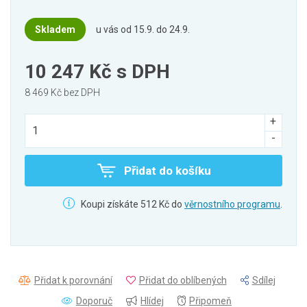
Skladem
u vás od 15.9. do 24.9.
10 247 Kč
s DPH
8 469 Kč bez DPH
Přidat do košíku
Koupi získáte 512 Kč do
věrnostního programu
.
Přidat k porovnání
Přidat do oblíbených
Sdílej
Doporuč
Hlídej
Připomeň