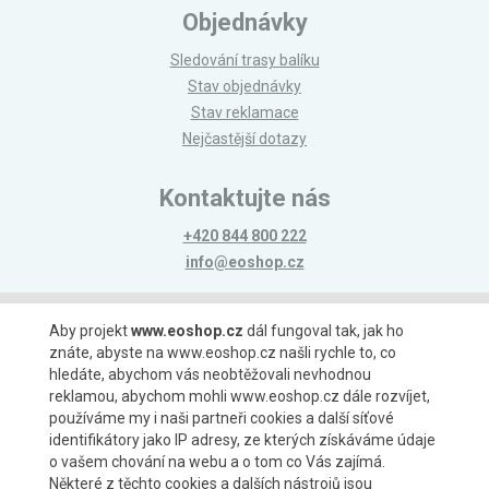
Objednávky
Sledování trasy balíku
Stav objednávky
Stav reklamace
Nejčastější dotazy
Kontaktujte nás
+420 844 800 222
info@eoshop.cz
Možnosti platby
Aby projekt
www.eoshop.cz
dál fungoval tak, jak ho
znáte, abyste na www.eoshop.cz našli rychle to, co
hledáte, abychom vás neobtěžovali nevhodnou
reklamou, abychom mohli www.eoshop.cz dále rozvíjet,
používáme my i naši partneři cookies a další síťové
identifikátory jako IP adresy, ze kterých získáváme údaje
Možnosti dopravy
o vašem chování na webu a o tom co Vás zajímá.
Některé z těchto cookies a dalších nástrojů jsou