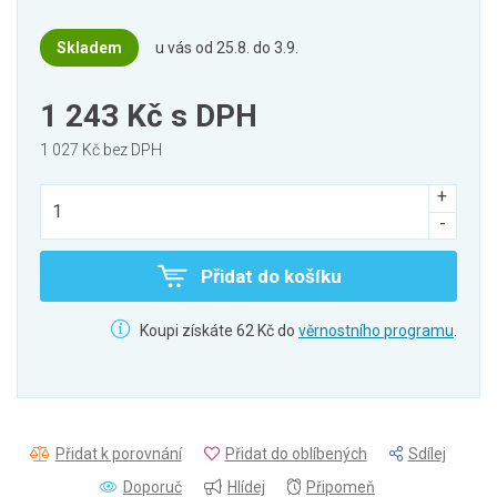
Skladem
u vás od 25.8. do 3.9.
1 243 Kč
s DPH
1 027 Kč bez DPH
Přidat do košíku
Koupi získáte 62 Kč do
věrnostního programu
.
Přidat k porovnání
Přidat do oblíbených
Sdílej
Doporuč
Hlídej
Připomeň