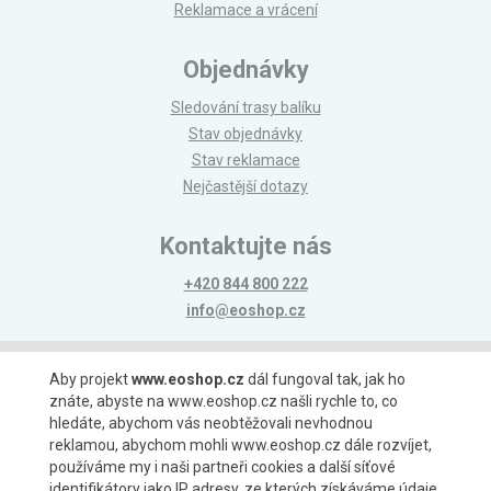
Reklamace a vrácení
Objednávky
Sledování trasy balíku
Stav objednávky
Stav reklamace
Nejčastější dotazy
Kontaktujte nás
+420 844 800 222
info@eoshop.cz
Možnosti platby
Aby projekt
www.eoshop.cz
dál fungoval tak, jak ho
znáte, abyste na www.eoshop.cz našli rychle to, co
hledáte, abychom vás neobtěžovali nevhodnou
reklamou, abychom mohli www.eoshop.cz dále rozvíjet,
používáme my i naši partneři cookies a další síťové
identifikátory jako IP adresy, ze kterých získáváme údaje