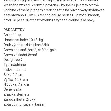
zkracuje se jejich životnost. Nejlepším řešením pro zachování
krásného vzhledu černých povrchů v koupelně je proto tvorbě
vodního kamene předem předcházet a na přívod vody instalovat
patentovanou Díky IPS technologii se neusazuje vodní kámen,
prodlužuje se životnost výrobku a vypadá dlouho jako nový.
PARAMETRY:
Balení: 1 ks
Hmotnost balení: 0,48 kg
Druh výrobku: držák kartáčků
Barva popisná: černá, coffee-gold
Barva základní: černá
Design: oblý
Typ: nástěnné
lesk/mat: mat
Šířka: 17 cm
Výška: 12,3 cm
Hloubka: 7,9 cm
Série: Galla
Značka: Bemeta
Záruční lhůta: 2 roky
Způsob montáže: vrtáním