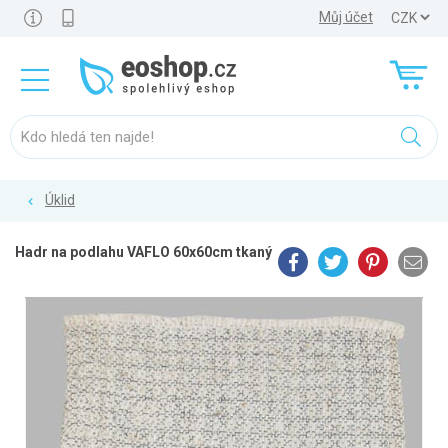
Můj účet
Úklid
Hadr na podlahu VAFLO 60x60cm tkaný