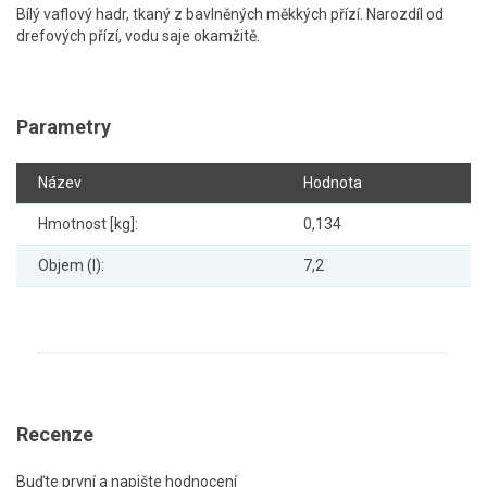
Bílý vaflový hadr, tkaný z bavlněných měkkých přízí. Narozdíl od
drefových přízí, vodu saje okamžitě.
Parametry
Název
Hodnota
Hmotnost [kg]:
0,134
Objem (l):
7,2
Recenze
Buďte první a napište hodnocení