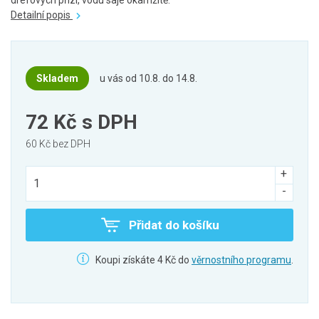
drefových přízí, vodu saje okamžitě.
Detailní popis
Skladem
u vás od 10.8. do 14.8.
72 Kč
s DPH
60 Kč bez DPH
Přidat do košíku
Koupi získáte 4 Kč do
věrnostního programu
.