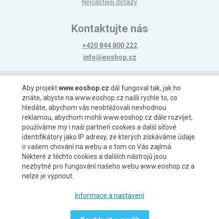
Nejčastější dotazy
Kontaktujte nás
+420 844 800 222
info@eoshop.cz
Možnosti platby
Aby projekt
www.eoshop.cz
dál fungoval tak, jak ho
znáte, abyste na www.eoshop.cz našli rychle to, co
hledáte, abychom vás neobtěžovali nevhodnou
reklamou, abychom mohli www.eoshop.cz dále rozvíjet,
používáme my i naši partneři cookies a další síťové
identifikátory jako IP adresy, ze kterých získáváme údaje
Možnosti dopravy
o vašem chování na webu a o tom co Vás zajímá.
Některé z těchto cookies a dalších nástrojů jsou
nezbytné pro fungování našeho webu www.eoshop.cz a
nelze je vypnout.
Partneři
Informace a nastavení