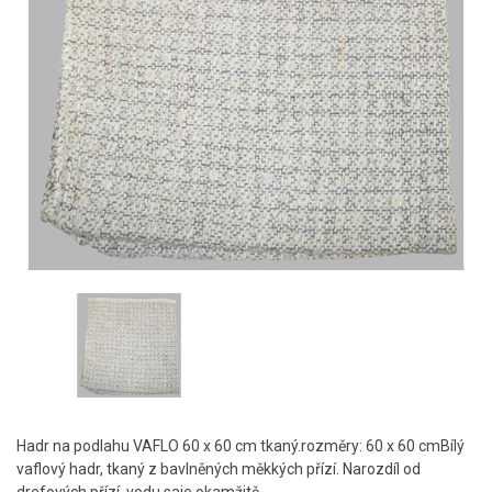
Hadr na podlahu VAFLO 60 x 60 cm tkaný.rozměry: 60 x 60 cmBílý
vaflový hadr, tkaný z bavlněných měkkých přízí. Narozdíl od