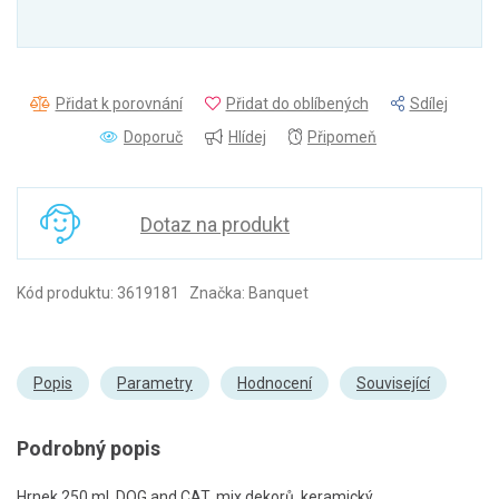
Přidat k porovnání
Přidat do oblíbených
Sdílej
Doporuč
Hlídej
Připomeň
Dotaz na produkt
Kód produktu: 3619181 Značka: Banquet
Popis
Parametry
Hodnocení
Související
Podrobný popis
Hrnek 250 ml, DOG and CAT, mix dekorů, keramický.