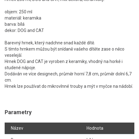
objem: 250 ml
materiál: keramika
barva: bílá
dekor: DOG and CAT
Barevný hrnek, který nadchne snad každé dítě.
S tímto hrnkem můžou být snídaně vašeho dítěte zase o něco
veselejší.
Hrnek DOG and CAT je vyroben z keramiky, vhodný na horké i
studené nápoje.
Dodáván ve více designech, průměr horní 7,8 cm, průměr dolní 6,7
cm.
Hrnek lze používat do mikrovlnné trouby a mýt v myčce na nádobí.
Parametry
Název
Hodnota