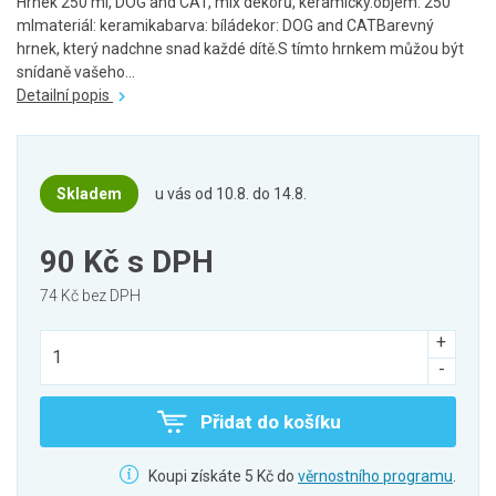
Hrnek 250 ml, DOG and CAT, mix dekorů, keramický.objem: 250
mlmateriál: keramikabarva: bíládekor: DOG and CATBarevný
hrnek, který nadchne snad každé dítě.S tímto hrnkem můžou být
snídaně vašeho...
Detailní popis
Skladem
u vás od 10.8. do 14.8.
90 Kč
s DPH
74 Kč bez DPH
Přidat do košíku
Koupi získáte 5 Kč do
věrnostního programu
.