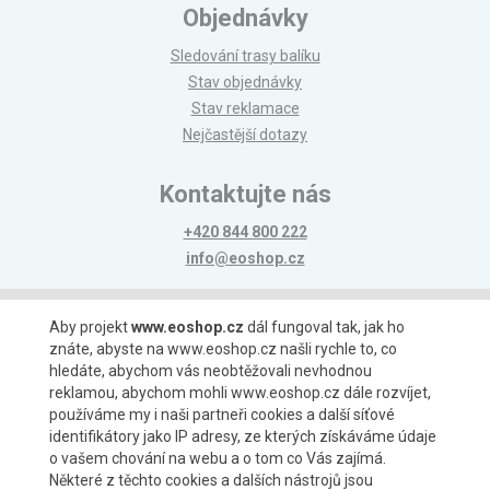
Objednávky
Sledování trasy balíku
Stav objednávky
Stav reklamace
Nejčastější dotazy
Kontaktujte nás
+420 844 800 222
info@eoshop.cz
Možnosti platby
Aby projekt
www.eoshop.cz
dál fungoval tak, jak ho
znáte, abyste na www.eoshop.cz našli rychle to, co
hledáte, abychom vás neobtěžovali nevhodnou
reklamou, abychom mohli www.eoshop.cz dále rozvíjet,
používáme my i naši partneři cookies a další síťové
identifikátory jako IP adresy, ze kterých získáváme údaje
Možnosti dopravy
o vašem chování na webu a o tom co Vás zajímá.
Některé z těchto cookies a dalších nástrojů jsou