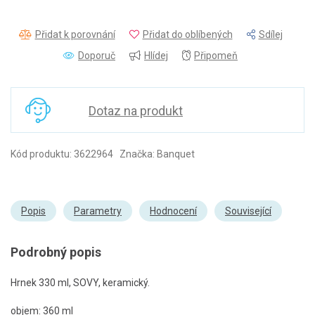
Přidat k porovnání
Přidat do oblíbených
Sdílej
Doporuč
Hlídej
Připomeň
Dotaz na produkt
Kód produktu: 3622964 Značka: Banquet
Popis
Parametry
Hodnocení
Související
Podrobný popis
Hrnek 330 ml, SOVY, keramický.
objem: 360 ml