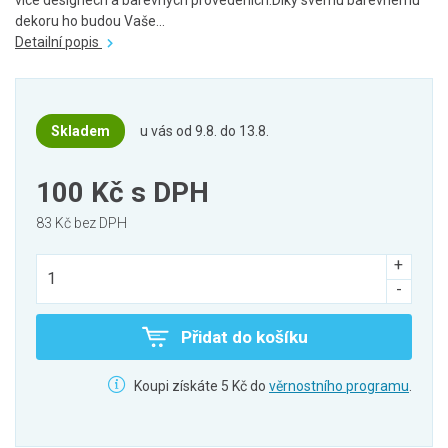
více designech a barevných provedeních.Díky svému barevnému
dekoru ho budou Vaše...
Detailní popis
Skladem
u vás od 9.8. do 13.8.
100 Kč
s DPH
83 Kč bez DPH
Přidat do košíku
Koupi získáte 5 Kč do
věrnostního programu
.