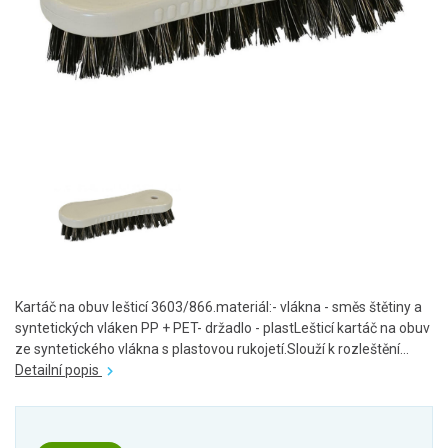
Kartáč na obuv lešticí 3603/866.materiál:- vlákna - směs štětiny a
syntetických vláken PP + PET- držadlo - plastLešticí kartáč na obuv
ze syntetického vlákna s plastovou rukojetí.Slouží k rozleštění...
Detailní popis