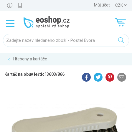
Můj účet
Hřebeny a kartáče
Kartáč na obuv lešticí 3603/866