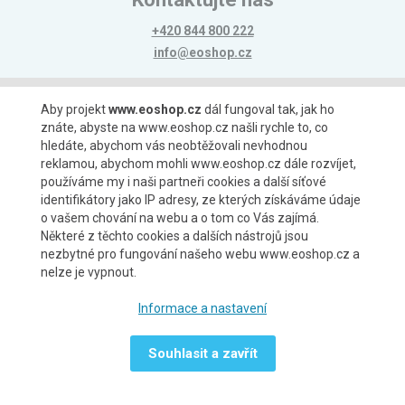
+420 844 800 222
info@eoshop.cz
Možnosti platby
Aby projekt
www.eoshop.cz
dál fungoval tak, jak ho
znáte, abyste na www.eoshop.cz našli rychle to, co
hledáte, abychom vás neobtěžovali nevhodnou
reklamou, abychom mohli www.eoshop.cz dále rozvíjet,
používáme my i naši partneři cookies a další síťové
identifikátory jako IP adresy, ze kterých získáváme údaje
Možnosti dopravy
o vašem chování na webu a o tom co Vás zajímá.
Některé z těchto cookies a dalších nástrojů jsou
nezbytné pro fungování našeho webu www.eoshop.cz a
nelze je vypnout.
Partneři
Informace a nastavení
Souhlasit a zavřít