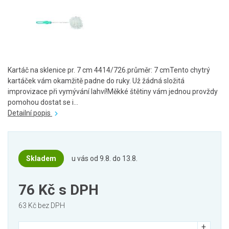
Kartáč na sklenice pr. 7 cm 4414/726.průměr: 7 cmTento chytrý
kartáček vám okamžitě padne do ruky. Už žádná složitá
improvizace při vymývání lahví!Měkké štětiny vám jednou provždy
pomohou dostat se i...
Detailní popis
Skladem
u vás od 9.8. do 13.8.
76 Kč
s DPH
63 Kč bez DPH