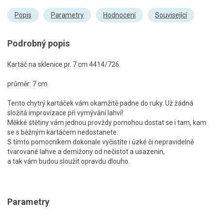
Popis
Parametry
Hodnocení
Související
Podrobný popis
Kartáč na sklenice pr. 7 cm 4414/726.
průměr: 7 cm
Tento chytrý kartáček vám okamžitě padne do ruky. Už žádná
složitá improvizace při vymývání lahví!
Měkké štětiny vám jednou provždy pomohou dostat se i tam, kam
se s běžným kartáčem nedostanete.
S tímto pomocníkem dokonale vyčistíte i úzké či nepravidelně
tvarované lahve a demižony od nečistot a usazenin,
a tak vám budou sloužit opravdu dlouho.
Parametry