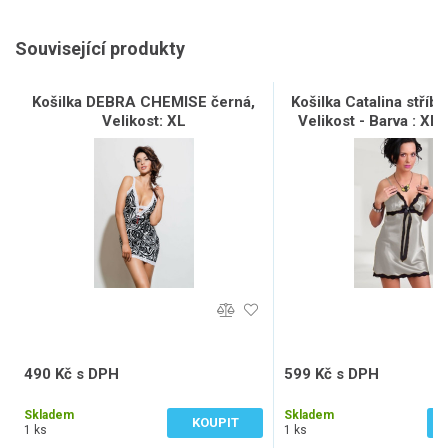
Související produkty
Košilka DEBRA CHEMISE černá,
Košilka Catalina stříb
Velikost: XL
Velikost - Barva : XL 
490 Kč s DPH
599 Kč s DPH
405 Kč bez DPH
495 Kč bez DPH
Skladem
Skladem
KOUPIT
1 ks
1 ks