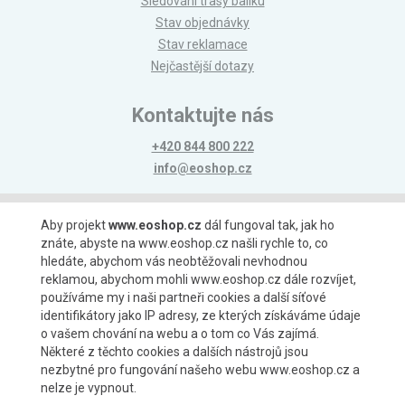
Sledování trasy balíku
Stav objednávky
Stav reklamace
Nejčastější dotazy
Kontaktujte nás
+420 844 800 222
info@eoshop.cz
Možnosti platby
Aby projekt
www.eoshop.cz
dál fungoval tak, jak ho
znáte, abyste na www.eoshop.cz našli rychle to, co
hledáte, abychom vás neobtěžovali nevhodnou
reklamou, abychom mohli www.eoshop.cz dále rozvíjet,
používáme my i naši partneři cookies a další síťové
identifikátory jako IP adresy, ze kterých získáváme údaje
Možnosti dopravy
o vašem chování na webu a o tom co Vás zajímá.
Některé z těchto cookies a dalších nástrojů jsou
nezbytné pro fungování našeho webu www.eoshop.cz a
nelze je vypnout.