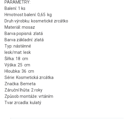
PARAMETRY:
Balení: 1 ks
Hmotnost balení: 0,65 kg
Druh výrobku: kosmetické zrcátko
Materiál: mosaz
Barva popisná: zlatá
Barva základní: zlatá
Typ: nástěnné
lesk/mat: lesk
Šířka: 18 cm
Výška: 25 cm
Hloubka: 36 cm
Série: Kosmetická zrcátka
Značka: Bemeta
Záruční lhůta: 2 roky
Způsob montáže: vrtáním
Tvar zrcadla: kulatý