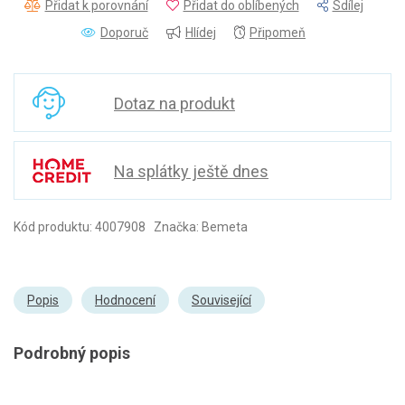
Přidat k porovnání
Přidat do oblíbených
Sdílej
Doporuč
Hlídej
Připomeň
Dotaz na produkt
Na splátky ještě dnes
Kód produktu: 4007908 Značka: Bemeta
Popis
Hodnocení
Související
Podrobný popis