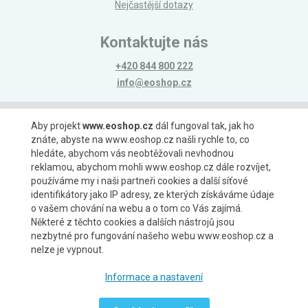
Nejčastější dotazy
Kontaktujte nás
+420 844 800 222
info@eoshop.cz
Možnosti platby
Aby projekt
www.eoshop.cz
dál fungoval tak, jak ho
znáte, abyste na www.eoshop.cz našli rychle to, co
hledáte, abychom vás neobtěžovali nevhodnou
reklamou, abychom mohli www.eoshop.cz dále rozvíjet,
používáme my i naši partneři cookies a další síťové
identifikátory jako IP adresy, ze kterých získáváme údaje
Možnosti dopravy
o vašem chování na webu a o tom co Vás zajímá.
Některé z těchto cookies a dalších nástrojů jsou
nezbytné pro fungování našeho webu www.eoshop.cz a
nelze je vypnout.
Partneři
Informace a nastavení