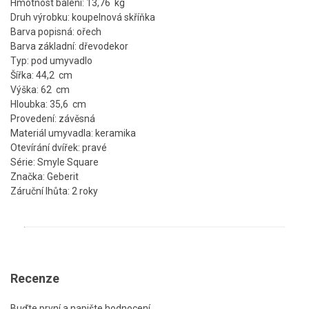
Hmotnost balení: 13,76 kg
Druh výrobku: koupelnová skříňka
Barva popisná: ořech
Barva základní: dřevodekor
Typ: pod umyvadlo
Šířka: 44,2 cm
Výška: 62 cm
Hloubka: 35,6 cm
Provedení: závěsná
Materiál umyvadla: keramika
Otevírání dvířek: pravé
Série: Smyle Square
Značka: Geberit
Záruční lhůta: 2 roky
Recenze
Buďte první a napište hodnocení