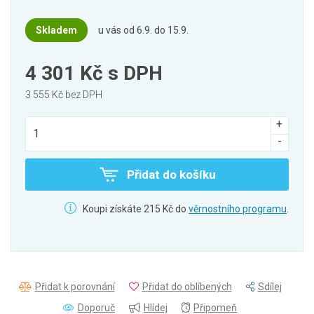
Skladem
u vás od 6.9. do 15.9.
4 301 Kč
s DPH
3 555 Kč bez DPH
Přidat do košíku
Koupi získáte 215 Kč do
věrnostního programu
.
Přidat k porovnání
Přidat do oblíbených
Sdílej
Doporuč
Hlídej
Připomeň