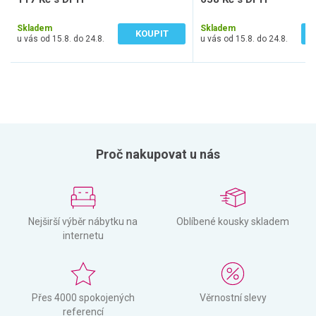
97 Kč bez DPH
544 Kč bez DPH
Skladem
Skladem
KOUPIT
u vás od 15.8. do 24.8.
u vás od 15.8. do 24.8.
Proč nakupovat u nás
Nejširší výběr nábytku na
Oblíbené kousky skladem
internetu
Přes 4000 spokojených
Věrnostní slevy
referencí