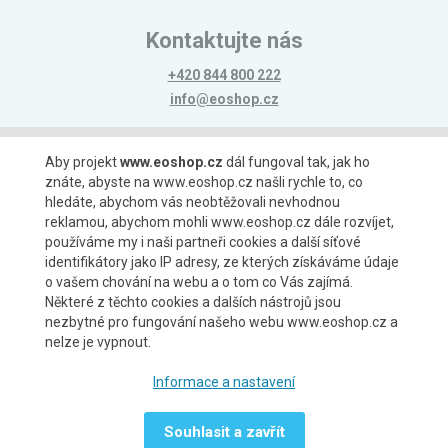
Kontaktujte nás
+420 844 800 222
info@eoshop.cz
Možnosti platby
Aby projekt
www.eoshop.cz
dál fungoval tak, jak ho
znáte, abyste na www.eoshop.cz našli rychle to, co
hledáte, abychom vás neobtěžovali nevhodnou
reklamou, abychom mohli www.eoshop.cz dále rozvíjet,
používáme my i naši partneři cookies a další síťové
identifikátory jako IP adresy, ze kterých získáváme údaje
Možnosti dopravy
o vašem chování na webu a o tom co Vás zajímá.
Některé z těchto cookies a dalších nástrojů jsou
nezbytné pro fungování našeho webu www.eoshop.cz a
nelze je vypnout.
Partneři
Informace a nastavení
Souhlasit a zavřít