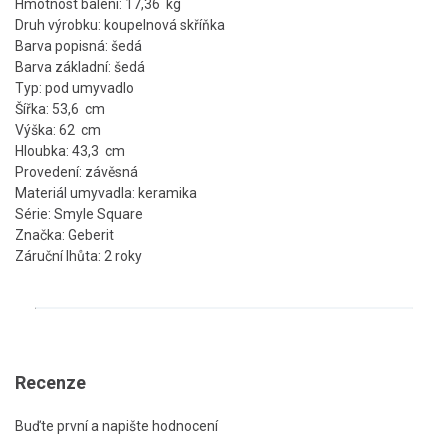
Hmotnost balení: 17,36 kg
Druh výrobku: koupelnová skříňka
Barva popisná: šedá
Barva základní: šedá
Typ: pod umyvadlo
Šířka: 53,6 cm
Výška: 62 cm
Hloubka: 43,3 cm
Provedení: závěsná
Materiál umyvadla: keramika
Série: Smyle Square
Značka: Geberit
Záruční lhůta: 2 roky
Recenze
Buďte první a napište hodnocení