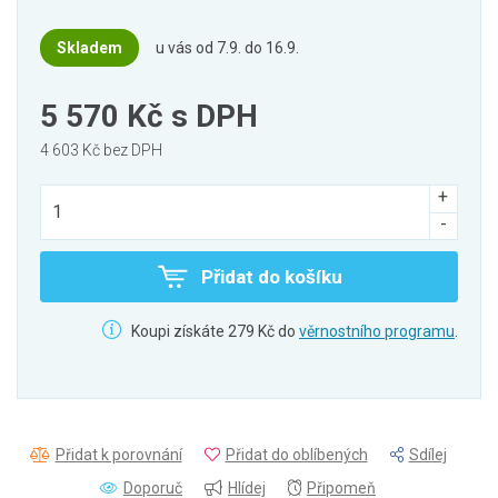
Skladem
u vás od 7.9. do 16.9.
5 570 Kč
s DPH
4 603 Kč bez DPH
Přidat do košíku
Koupi získáte 279 Kč do
věrnostního programu
.
Přidat k porovnání
Přidat do oblíbených
Sdílej
Doporuč
Hlídej
Připomeň