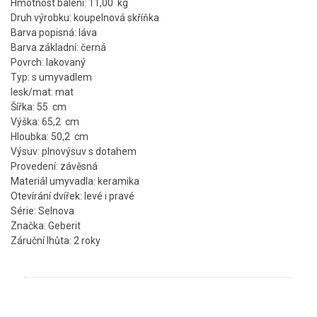
Hmotnost balení: 11,00 kg
Druh výrobku: koupelnová skříňka
Barva popisná: láva
Barva základní: černá
Povrch: lakovaný
Typ: s umyvadlem
lesk/mat: mat
Šířka: 55 cm
Výška: 65,2 cm
Hloubka: 50,2 cm
Výsuv: plnovýsuv s dotahem
Provedení: závěsná
Materiál umyvadla: keramika
Otevírání dvířek: levé i pravé
Série: Selnova
Značka: Geberit
Záruční lhůta: 2 roky