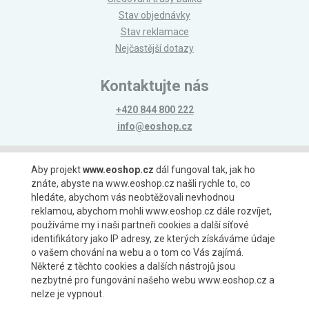
Stav objednávky
Stav reklamace
Nejčastější dotazy
Kontaktujte nás
+420 844 800 222
info@eoshop.cz
Možnosti platby
Aby projekt
www.eoshop.cz
dál fungoval tak, jak ho
znáte, abyste na www.eoshop.cz našli rychle to, co
hledáte, abychom vás neobtěžovali nevhodnou
reklamou, abychom mohli www.eoshop.cz dále rozvíjet,
používáme my i naši partneři cookies a další síťové
identifikátory jako IP adresy, ze kterých získáváme údaje
Možnosti dopravy
o vašem chování na webu a o tom co Vás zajímá.
Některé z těchto cookies a dalších nástrojů jsou
nezbytné pro fungování našeho webu www.eoshop.cz a
nelze je vypnout.