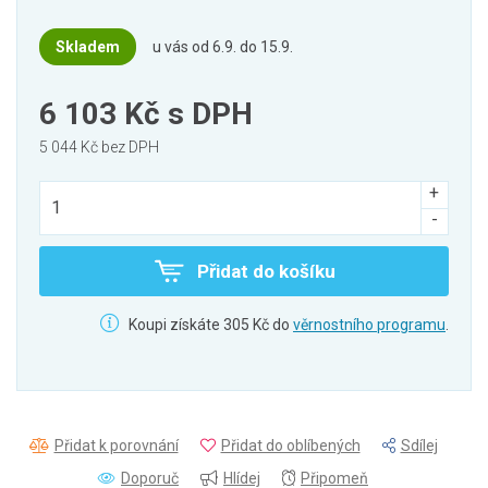
Skladem
u vás od 6.9. do 15.9.
6 103 Kč
s DPH
5 044 Kč bez DPH
Přidat do košíku
Koupi získáte 305 Kč do
věrnostního programu
.
Přidat k porovnání
Přidat do oblíbených
Sdílej
Doporuč
Hlídej
Připomeň