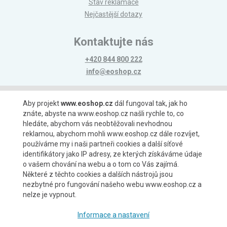
Stav reklamace
Nejčastější dotazy
Kontaktujte nás
+420 844 800 222
info@eoshop.cz
Možnosti platby
Aby projekt
www.eoshop.cz
dál fungoval tak, jak ho
znáte, abyste na www.eoshop.cz našli rychle to, co
hledáte, abychom vás neobtěžovali nevhodnou
reklamou, abychom mohli www.eoshop.cz dále rozvíjet,
používáme my i naši partneři cookies a další síťové
identifikátory jako IP adresy, ze kterých získáváme údaje
Možnosti dopravy
o vašem chování na webu a o tom co Vás zajímá.
Některé z těchto cookies a dalších nástrojů jsou
nezbytné pro fungování našeho webu www.eoshop.cz a
nelze je vypnout.
Partneři
Informace a nastavení