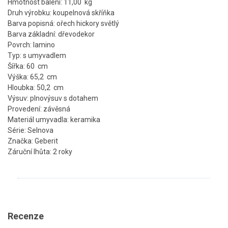
Hmotnost balení: 11,00 kg
Druh výrobku: koupelnová skříňka
Barva popisná: ořech hickory světlý
Barva základní: dřevodekor
Povrch: lamino
Typ: s umyvadlem
Šířka: 60 cm
Výška: 65,2 cm
Hloubka: 50,2 cm
Výsuv: plnovýsuv s dotahem
Provedení: závěsná
Materiál umyvadla: keramika
Série: Selnova
Značka: Geberit
Záruční lhůta: 2 roky
Recenze