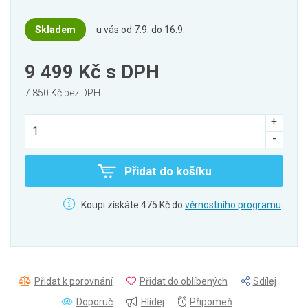
Skladem
u vás od 7.9. do 16.9.
9 499 Kč
s DPH
7 850 Kč bez DPH
Přidat do košíku
Koupi získáte 475 Kč do
věrnostního programu
.
Přidat k porovnání
Přidat do oblíbených
Sdílej
Doporuč
Hlídej
Připomeň