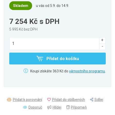
Skladem
u vás od 5.9. do 14.9.
7 254 Kč
s DPH
5 995 Kč bez DPH
Přidat do košíku
Koupi získáte 363 Kč do
věrnostního programu
.
Přidat k porovnání
Přidat do oblíbených
Sdílej
Doporuč
Hlídej
Připomeň