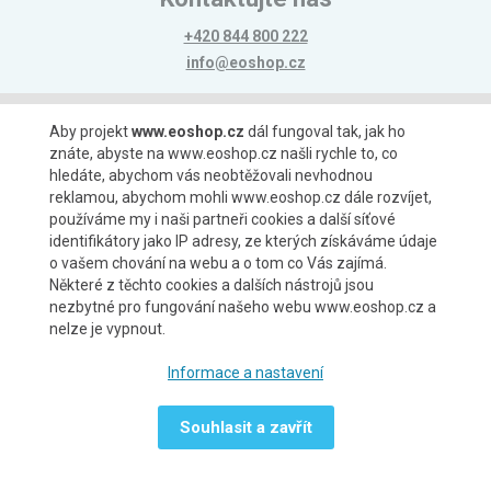
+420 844 800 222
info@eoshop.cz
Možnosti platby
Aby projekt
www.eoshop.cz
dál fungoval tak, jak ho
znáte, abyste na www.eoshop.cz našli rychle to, co
hledáte, abychom vás neobtěžovali nevhodnou
reklamou, abychom mohli www.eoshop.cz dále rozvíjet,
používáme my i naši partneři cookies a další síťové
identifikátory jako IP adresy, ze kterých získáváme údaje
Možnosti dopravy
o vašem chování na webu a o tom co Vás zajímá.
Některé z těchto cookies a dalších nástrojů jsou
nezbytné pro fungování našeho webu www.eoshop.cz a
nelze je vypnout.
Partneři
Informace a nastavení
Souhlasit a zavřít