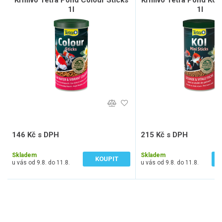
Krmivo Tetra Pond Colour Sticks
Krmivo Tetra Pond Koi 
1l
1l
146 Kč s DPH
215 Kč s DPH
121 Kč bez DPH
178 Kč bez DPH
Skladem
Skladem
KOUPIT
u vás od 9.8. do 11.8.
u vás od 9.8. do 11.8.