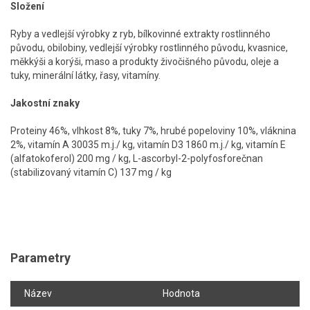
Složení
Ryby a vedlejší výrobky z ryb, bílkovinné extrakty rostlinného
původu, obilobiny, vedlejší výrobky rostlinného původu, kvasnice,
měkkýši a korýši, maso a produkty živočišného původu, oleje a
tuky, minerální látky, řasy, vitamíny.
Jakostní znaky
Proteiny 46%, vlhkost 8%, tuky 7%, hrubé popeloviny 10%, vláknina
2%, vitamín A 30035 m.j./ kg, vitamín D3 1860 m.j./ kg, vitamín E
(alfatokoferol) 200 mg / kg, L-ascorbyl-2-polyfosforečnan
(stabilizovaný vitamín C) 137 mg / kg
Parametry
Název
Hodnota