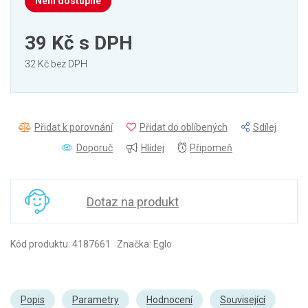
Není dostupné
39 Kč
s DPH
32 Kč bez DPH
Přidat k porovnání
Přidat do oblíbených
Sdílej
Doporuč
Hlídej
Připomeň
Dotaz na produkt
Kód produktu: 4187661 Značka: Eglo
Popis
Parametry
Hodnocení
Související