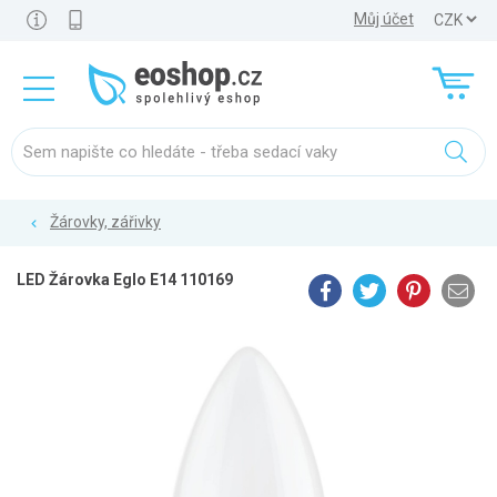
Můj účet
Žárovky, zářivky
LED Žárovka Eglo E14 110169