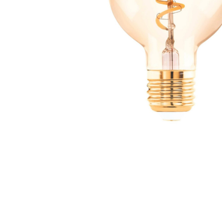
Zahrada
Balkon a terasa
Dílna
Auto-moto
Dekorace
Textil, koberce
Svítidla, žárovky
Trampolíny
Sedací vaky
Sport, outdoor
Všechny kategorie