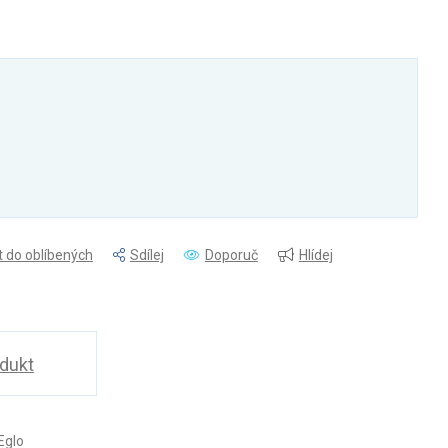
t do oblíbených
Sdílej
Doporuč
Hlídej
odukt
Eglo