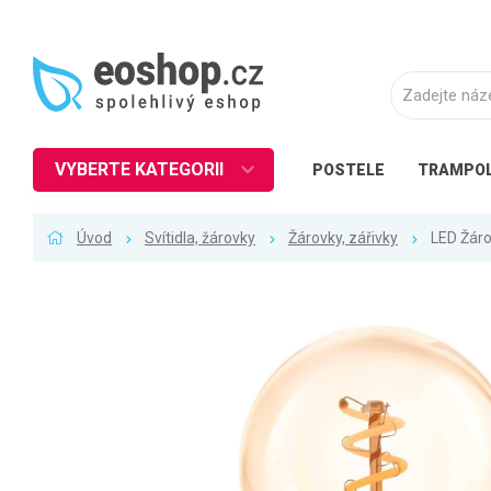
VYBERTE KATEGORII
POSTELE
TRAMPOL
Nábytek
Úvod
Svítidla, žárovky
Žárovky, zářivky
LED Žár
Kuchyně
Ložnice
Obývací pokoj
Dětské zboží
Předsíň a chodba
Pracovna a kancelář
Koupelna