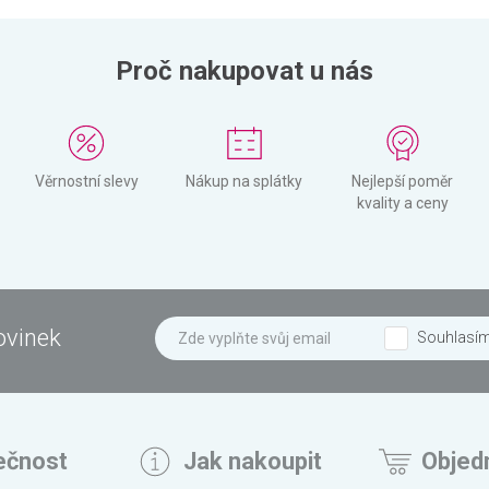
Proč nakupovat u nás
Věrnostní slevy
Nákup na splátky
Nejlepší poměr
kvality a ceny
ovinek
Souhlasí
ečnost
Jak nakoupit
Objed