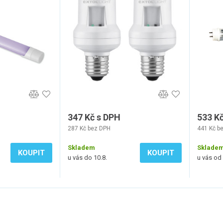
30m
347 Kč s DPH
533 K
287 Kč bez DPH
441 Kč b
Skladem
Sklade
KOUPIT
KOUPIT
u vás do 10.8.
u vás od 