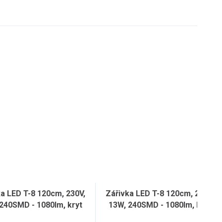
a LED T-8 120cm, 230V,
Zářivka LED T-8 120cm, 230V,
240SMD - 1080lm, kryt
13W, 240SMD - 1080lm, kryt
čirý
čirý rastr