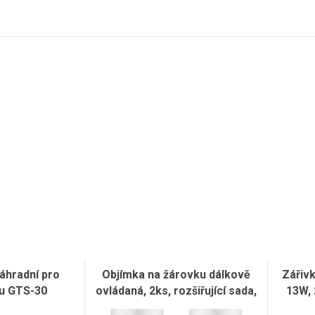
áhradní pro
Objímka na žárovku dálkově
Zářivk
u GTS-30
ovládaná, 2ks, rozšiřující sada,
13W, 
max. 60W žárovka, E27, dosah