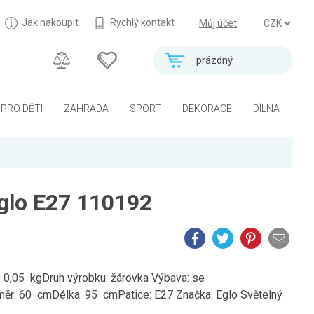
Jak nakoupit
Rychlý kontakt
Můj účet
prázdný
PRO DĚTI
ZAHRADA
SPORT
DEKORACE
DÍLNA
glo E27 110192
0,05 kgDruh výrobku: žárovka Výbava: se
ěr: 60 cmDélka: 95 cmPatice: E27 Značka: Eglo Světelný