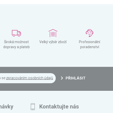
Široká možnost
Velký výběr zboží
Profesionální
dopravy a plateb
poradenství
m se
zpracováním osobních údajů
PŘIHLÁSIT
návky
Kontaktujte nás