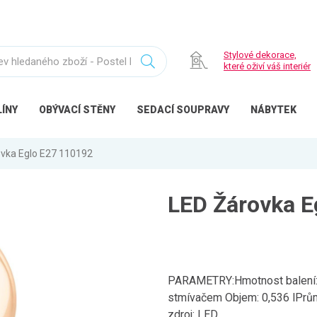
Stylové dekorace,
které oživí váš interiér
ÍNY
OBÝVACÍ
STĚNY
SEDACÍ
SOUPRAVY
NÁBYTEK
ovka Eglo E27 110192
LED Žárovka E
PARAMETRY:Hmotnost balení: 
stmívačem Objem: 0,536 lPrům
zdroj: LED