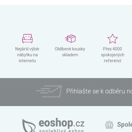
Nejširší výběr
Oblíbené kousky
Přes 4000
nábytku na
skladem
spokojených
internetu
referencí
Přihlašte se k odběru n
Spol