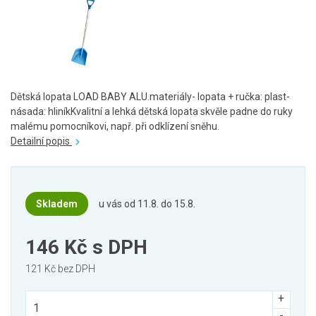
Dětská lopata LOAD BABY ALU.materiály- lopata + ručka: plast-
násada: hliníkKvalitní a lehká dětská lopata skvěle padne do ruky
malému pomocníkovi, např. při odklízení sněhu.
Detailní popis
Skladem
u vás od 11.8. do 15.8.
146 Kč
s DPH
121 Kč bez DPH