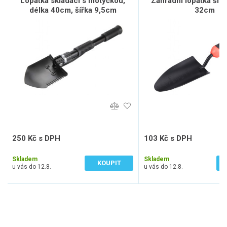
Lopatka skládací s motyčkou,
Zahradní lopatka širo
délka 40cm, šířka 9,5cm
32cm
250 Kč s DPH
103 Kč s DPH
207 Kč bez DPH
85 Kč bez DPH
Skladem
Skladem
KOUPIT
u vás do 12.8.
u vás do 12.8.