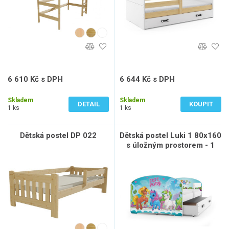
6 610 Kč s DPH
6 644 Kč s DPH
5 463 Kč bez DPH
5 491 Kč bez DPH
Skladem
Skladem
DETAIL
KOUPIT
1 ks
1 ks
Dětská postel DP 022
Dětská postel Luki 1 80x160
s úložným prostorem - 1
osoba - Bílá, Poník