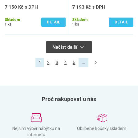
7 150 Kč s DPH
7 193 Kč s DPH
5 909 Kč bez DPH
5 945 Kč bez DPH
Skladem
Skladem
DETAIL
DETAIL
1 ks
1 ks
Načíst další
1
2
3
4
5
...
Proč nakupovat u nás
Nejširší výběr nábytku na
Oblíbené kousky skladem
internetu