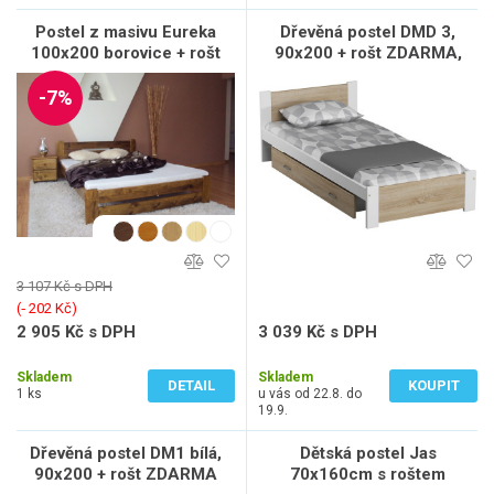
Postel z masivu Eureka
Dřevěná postel DMD 3,
100x200 borovice + rošt
90x200 + rošt ZDARMA,
Bílá - Dub sonoma
-7%
3 107 Kč s DPH
(‐ 202 Kč)
2 905 Kč s DPH
3 039 Kč s DPH
2 401 Kč bez DPH
2 512 Kč bez DPH
Skladem
Skladem
DETAIL
KOUPIT
1 ks
u vás od 22.8. do
19.9.
Dřevěná postel DM1 bílá,
Dětská postel Jas
90x200 + rošt ZDARMA
70x160cm s roštem