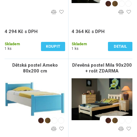
4 294 Kč s DPH
4 364 Kč s DPH
3 549 Kč bez DPH
3 607 Kč bez DPH
Skladem
Skladem
KOUPIT
DETAIL
1 ks
1 ks
Dětská postel Ameko
Dřevěná postel Mila 90x200
80x200 cm
+ rošt ZDARMA