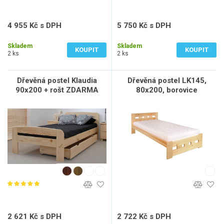
4 955 Kč s DPH
5 750 Kč s DPH
4 095 Kč bez DPH
4 752 Kč bez DPH
Skladem
Skladem
KOUPIT
KOUPIT
2 ks
2 ks
Dřevěná postel Klaudia
Dřevěná postel LK145,
90x200 + rošt ZDARMA
80x200, borovice
2 621 Kč s DPH
2 722 Kč s DPH