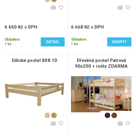
6 660 Kč s DPH
6 668 Kč s DPH
5 504 Kč bez DPH
5 511 Kč bez DPH
Skladem
Skladem
DETAIL
KOUPIT
1 ks
1 ks
Dětská postel 8X8 1D
Dřevěná postel Patrová
90x200 + rošty ZDARMA