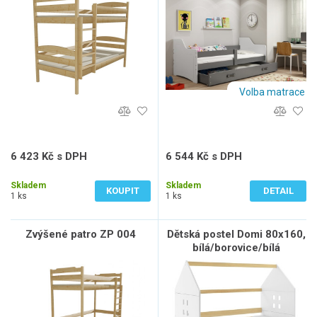
Volba matrace
6 423 Kč s DPH
6 544 Kč s DPH
5 308 Kč bez DPH
5 408 Kč bez DPH
Skladem
Skladem
KOUPIT
DETAIL
1 ks
1 ks
Zvýšené patro ZP 004
Dětská postel Domi 80x160,
bílá/borovice/bílá