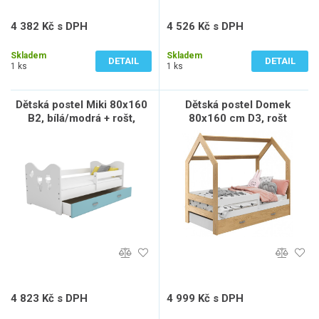
4 382 Kč s DPH
4 526 Kč s DPH
3 622 Kč bez DPH
3 741 Kč bez DPH
Skladem
Skladem
DETAIL
DETAIL
1 ks
1 ks
Dětská postel Miki 80x160
Dětská postel Domek
B2, bílá/modrá + rošt,
80x160 cm D3, rošt
matrace, úložný prostor
ZDARMA - borovice,
zábrana: bílá, úlož. prost:
borovice, matrace: bez
matrace
4 823 Kč s DPH
4 999 Kč s DPH
3 986 Kč bez DPH
4 131 Kč bez DPH