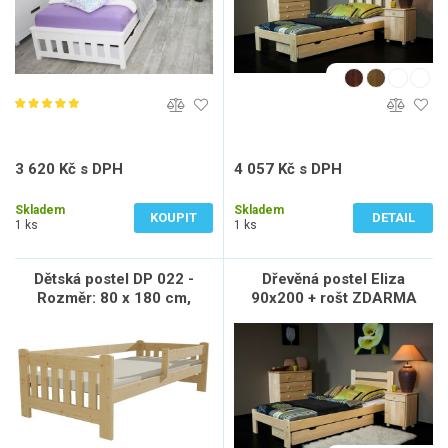
3 620 Kč s DPH
4 057 Kč s DPH
2 992 Kč bez DPH
3 353 Kč bez DPH
Skladem
Skladem
KOUPIT
DETAIL
1 ks
1 ks
Dětská postel DP 022 -
Dřevěná postel Eliza
Rozměr: 80 x 180 cm,
90x200 + rošt ZDARMA
Povrchová úprava:
netransparentní barva bílá,
Úložné prostory: bez
úložných prostor