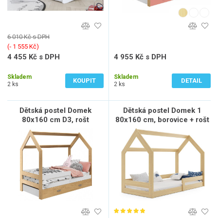
6 010 Kč s DPH
(‐ 1 555 Kč)
4 455 Kč s DPH
4 955 Kč s DPH
3 682 Kč bez DPH
4 095 Kč bez DPH
Skladem
Skladem
KOUPIT
DETAIL
2 ks
2 ks
Dětská postel Domek
Dětská postel Domek 1
80x160 cm D3, rošt
80x160 cm, borovice + rošt
ZDARMA - borovice,
a matrace ZDARMA
zábrana: bílá, úlož. prost:
bez, matrace: s matrací