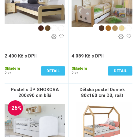
2 400 Kč s DPH
4 089 Kč s DPH
1 984 Kč bez DPH
3 379 Kč bez DPH
Skladem
Skladem
DETAIL
DETAIL
2 ks
2 ks
Postel s ÚP SHOKORA
Dětská postel Domek
200x90 cm bílá
80x160 cm D3, rošt
ZDARMA - borovice
-26%