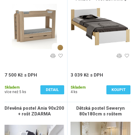
borovice / bílá
7 500 Kč s DPH
3 039 Kč s DPH
6 198 Kč bez DPH
2 512 Kč bez DPH
Skladem
Skladem
DETAIL
KOUPIT
více než 5 ks
4 ks
Dřevěná postel Ania 90x200
Dětská postel Seweryn
+ rošt ZDARMA
80x180cm s roštem