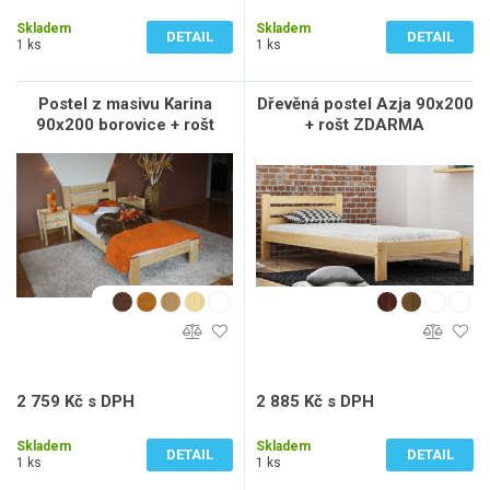
2 166 Kč bez DPH
2 250 Kč bez DPH
Skladem
Skladem
DETAIL
DETAIL
1 ks
1 ks
Postel z masivu Karina
Dřevěná postel Azja 90x200
90x200 borovice + rošt
+ rošt ZDARMA
2 759 Kč s DPH
2 885 Kč s DPH
2 280 Kč bez DPH
2 384 Kč bez DPH
Skladem
Skladem
DETAIL
DETAIL
1 ks
1 ks