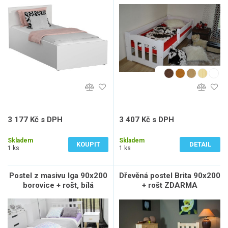
3 177 Kč s DPH
3 407 Kč s DPH
2 626 Kč bez DPH
2 816 Kč bez DPH
Skladem
Skladem
KOUPIT
DETAIL
1 ks
1 ks
Postel z masivu Iga 90x200
Dřevěná postel Brita 90x200
borovice + rošt, bílá
+ rošt ZDARMA