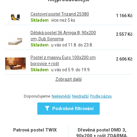
jsou vyrobeny z kvalitních materiálů (především
masivu) a
odpovídají všem bezpečnostním standardům
.
Cestovní postel Trizand 25380
Můžete se spolehnout.
1 166 Kč
Skladem
více než 5 ks
Dětská postel 36 Amiga III, 90x200
2 557 Kč
cm, Dub Sonoma
Skladem
u vás od 11.8. do 23.8.
Postel z masivu Euro 100x200 cm
2 606 Kč
borovice + rošt
Skladem
u vás od 5.9. do 19.9.
Zobrazit další
Doporučujeme
Nejlevnější
Nejdražší
Podle názvu
Podrobné filtrování
Patrová postel TWIX
Dřevěná postel DMD 3,
90x200 + rošt ZDARMA,