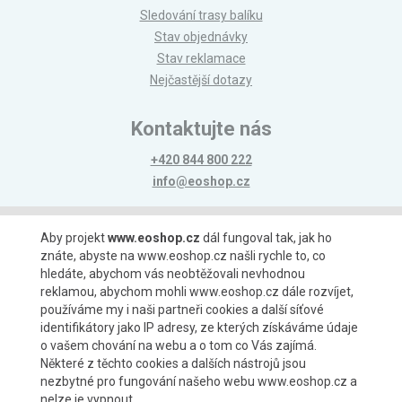
Sledování trasy balíku
Stav objednávky
Stav reklamace
Nejčastější dotazy
Kontaktujte nás
+420 844 800 222
info@eoshop.cz
Možnosti platby
Aby projekt
www.eoshop.cz
dál fungoval tak, jak ho
znáte, abyste na www.eoshop.cz našli rychle to, co
hledáte, abychom vás neobtěžovali nevhodnou
reklamou, abychom mohli www.eoshop.cz dále rozvíjet,
používáme my i naši partneři cookies a další síťové
identifikátory jako IP adresy, ze kterých získáváme údaje
Možnosti dopravy
o vašem chování na webu a o tom co Vás zajímá.
Některé z těchto cookies a dalších nástrojů jsou
nezbytné pro fungování našeho webu www.eoshop.cz a
nelze je vypnout.