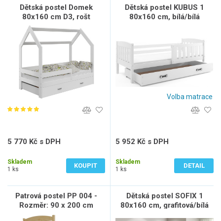
Dětská postel Domek
Dětská postel KUBUS 1
80x160 cm D3, rošt
80x160 cm, bílá/bílá
ZDARMA - bílá, zábrana:
bílá, úlož. prost: bílá,
matrace: bez matrace
Volba matrace
5 770 Kč s DPH
5 952 Kč s DPH
4 769 Kč bez DPH
4 919 Kč bez DPH
Skladem
Skladem
KOUPIT
DETAIL
1 ks
1 ks
Patrová postel PP 004 -
Dětská postel SOFIX 1
Rozměr: 90 x 200 cm
80x160 cm, grafitová/bílá