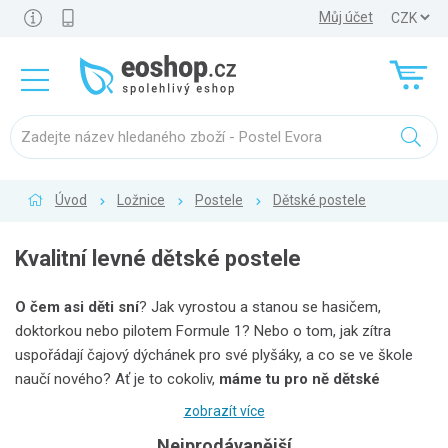
Můj účet
Úvod
Ložnice
Postele
Dětské postele
Kvalitní levné dětské postele
O čem asi děti sní
? Jak vyrostou a stanou se hasičem,
doktorkou nebo pilotem Formule 1? Nebo o tom, jak zítra
uspořádají čajový dýchánek pro své plyšáky, a co se ve škole
naučí nového? Ať je to cokoliv,
máme tu pro ně dětské
postele
, které je přenesou do říše snů. Díky nim budou spát
zobrazít více
nejen vaši nejmenší, ale také vy sami. To proto, že naše postele
Nejprodávanější