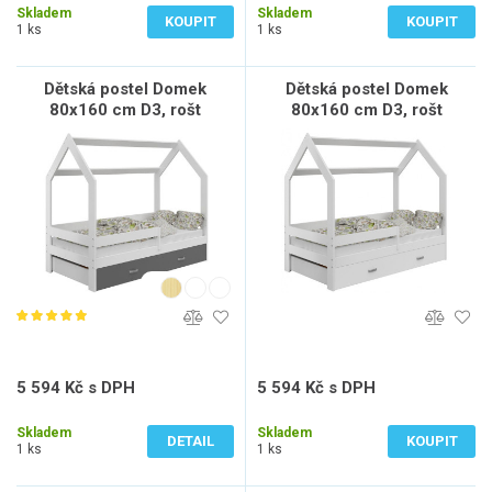
Skladem
Skladem
KOUPIT
KOUPIT
1 ks
1 ks
Dětská postel Domek
Dětská postel Domek
80x160 cm D3, rošt
80x160 cm D3, rošt
ZDARMA - bílá
ZDARMA - bílá, zábrana:
bílá, úlož. prost: bez,
matrace: s matrace
5 594 Kč s DPH
5 594 Kč s DPH
4 623 Kč bez DPH
4 623 Kč bez DPH
Skladem
Skladem
DETAIL
KOUPIT
1 ks
1 ks