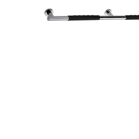
Zahrada
Balkon a terasa
Dílna
Auto-moto
Dekorace
Textil, koberce
Svítidla, žárovky
Trampolíny
Sedací vaky
Sport, outdoor
Všechny kategorie