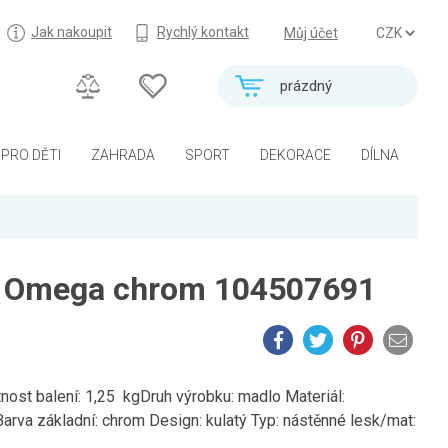
Jak nakoupit
Rychlý kontakt
Můj účet
prázdný
PRO DĚTI
ZAHRADA
SPORT
DEKORACE
DÍLNA
 Omega chrom 104507691
st balení: 1,25 kgDruh výrobku: madlo Materiál:
rva základní: chrom Design: kulatý Typ: nástěnné lesk/mat: