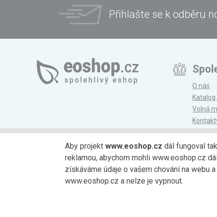
Přihlašte se k odběru n
Spol
O nás
Katalog
Volná m
Kontakt
Magazí
Aby projekt
www.eoshop.cz
dál fungoval ta
reklamou, abychom mohli www.eoshop.cz dále r
Možnosti platby
získáváme údaje o vašem chování na webu a o
www.eoshop.cz a nelze je vypnout.