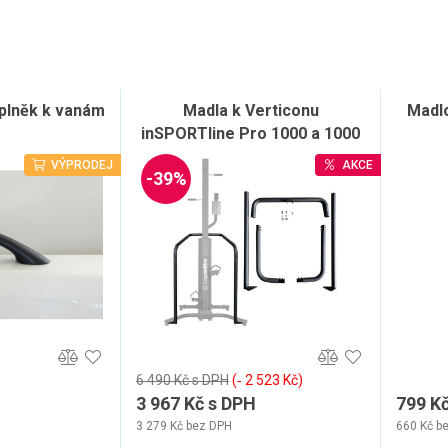
plněk k vanám
Madla k Verticonu
Madlo
inSPORTline Pro 1000 a 1000
SE
VÝPRODEJ
AKCE
-39%
6 490 Kč s DPH
(‐ 2 523 Kč)
3 967 Kč s DPH
799 K
3 279 Kč bez DPH
660 Kč b