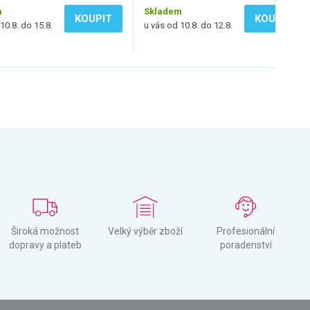
m
Skladem
KOUPIT
KOUPIT
10.8. do 15.8.
u vás od 10.8. do 12.8.
Široká možnost
Velký výběr zboží
Profesionální
dopravy a plateb
poradenství