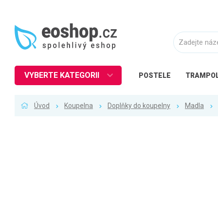
VYBERTE KATEGORII
POSTELE
TRAMPOL
Nábytek
Úvod
Koupelna
Doplňky do koupelny
Madla
Kuchyně
Ložnice
Obývací pokoj
Dětské zboží
Předsíň a chodba
Pracovna a kancelář
Koupelna