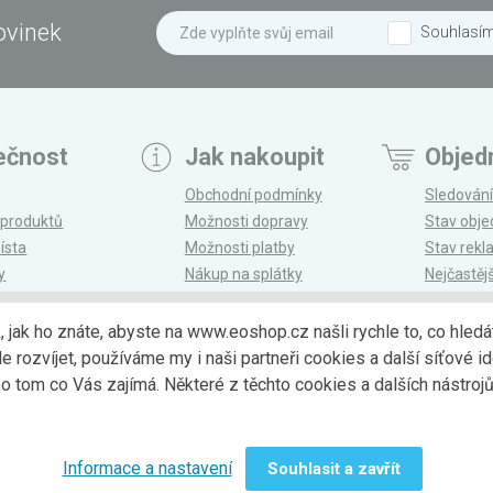
ovinek
Souhlasí
ečnost
Jak nakoupit
Objed
Obchodní podmínky
Sledování
 produktů
Možnosti dopravy
Stav obj
ísta
Možnosti platby
Stav rek
y
Nákup na splátky
Nejčastěj
n
Reklamace a vrácení
k, jak ho znáte, abyste na www.eoshop.cz našli rychle to, co hl
ozvíjet, používáme my i naši partneři cookies a další síťové ide
Možnosti dopr
 tom co Vás zajímá. Některé z těchto cookies a dalších nástro
Informace a nastavení
Souhlasit a zavřít