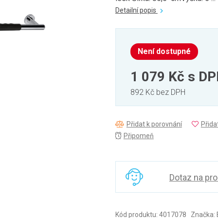
Detailní popis
Není dostupné
1 079 Kč
s D
892 Kč bez DPH
Přidat k porovnání
Přida
Připomeň
Dotaz na pr
Kód produktu: 4017078 Značka: