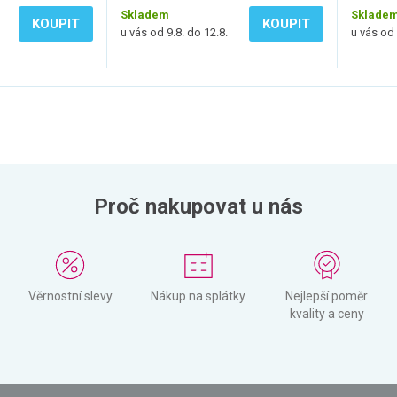
Skladem
Sklade
KOUPIT
KOUPIT
u vás od 9.8. do 12.8.
u vás od 
Proč nakupovat u nás
Věrnostní slevy
Nákup na splátky
Nejlepší poměr
kvality a ceny