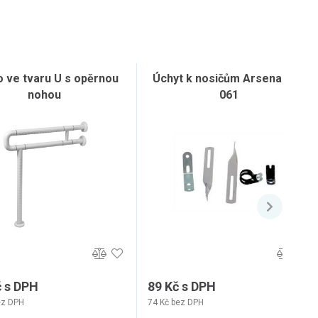
 ve tvaru U s opěrnou
Úchyt k nosičům Arsenal UNI
nohou
061
č s DPH
89 Kč s DPH
ez DPH
74 Kč bez DPH