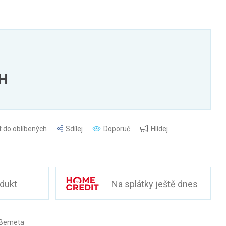
PH
t do oblíbených
Sdílej
Doporuč
Hlídej
odukt
Na splátky ještě dnes
 Bemeta