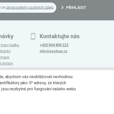
m se
zpracováním osobních údajů
PŘIHLÁSIT
návky
Kontaktujte nás
 trasy balíku
+420 844 800 222
ednávky
info@eoshop.cz
lamace
ší dotazy
edáte, abychom vás neobtěžovali nevhodnou
ntifikátory jako IP adresy, ze kterých
avy
Partneři
jů jsou nezbytné pro fungování našeho webu