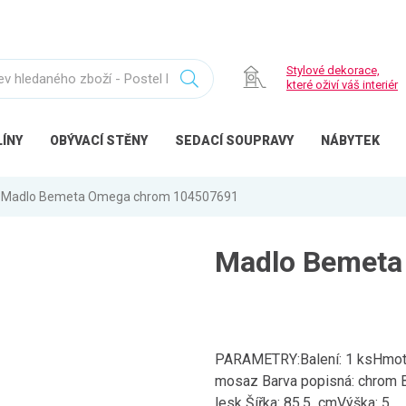
Stylové dekorace,
které oživí váš interiér
ÍNY
OBÝVACÍ
STĚNY
SEDACÍ
SOUPRAVY
NÁBYTEK
Madlo Bemeta Omega chrom 104507691
Madlo Bemeta
PARAMETRY:Balení: 1 ksHmotno
mosaz Barva popisná: chrom Ba
lesk Šířka: 85,5 cmVýška: 5 ...