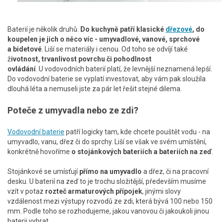
Baterií je několik druhů.
Do kuchyně patří klasické
dřezové
, do
koupelen je jich o něco víc - umyvadlové, vanové, sprchové
a bidetové
. Liší se materiály i cenou. Od toho se odvíjí také
ž
ivotnost, trvanlivost povrchu či pohodlnost
ovládání
. U vodovodních baterií platí, že levnější neznamená lepší.
Do vodovodní baterie se vyplatí investovat, aby vám pak sloužila
dlouhá léta a nemuseli jste za pár let řešit stejné dilema.
Poteče z umyvadla nebo ze zdi?
Vodovodní baterie
patří logicky tam, kde chcete pouštět vodu - na
umyvadlo, vanu, dřez či do sprchy. Liší se však ve svém umístění,
konkrétně hovoříme
o stojánkových bateriích a bateriích na zeď
.
Stojánkové se umísťují
přímo na umyvadlo
a dřez, či na pracovní
desku. U baterií na zeď to je trochu složitější, především musíme
vzít v potaz
rozteč armaturových přípojek
, jinými slovy
vzdálenost mezi výstupy rozvodů ze zdi, která bývá 100 nebo 150
mm. Podle toho se rozhodujeme, jakou vanovou či jakoukoli jinou
baterii vybrat.