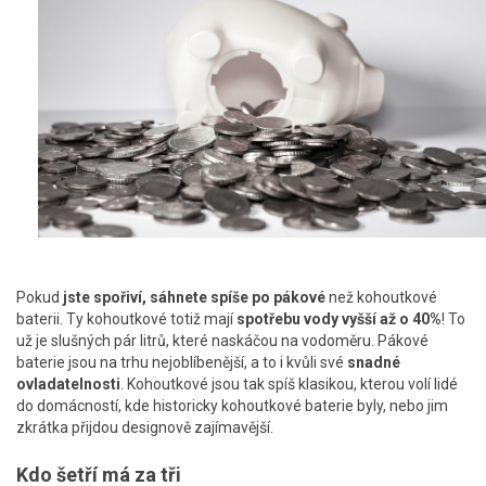
Pokud
jste spořiví, sáhnete spíše po pákové
než kohoutkové
baterii. Ty kohoutkové totiž mají
spotřebu vody vyšší až o 40%
! To
už je slušných pár litrů, které naskáčou na vodoměru. Pákové
baterie jsou na trhu nejoblíbenější, a to i kvůli své
snadné
ovladatelnosti
. Kohoutkové jsou tak spíš klasikou, kterou volí lidé
do domácností, kde historicky kohoutkové baterie byly, nebo jim
zkrátka přijdou designově zajímavější.
Kdo šetří má za tři