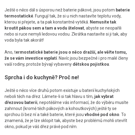
Ještě o něco dál s úsporou než baterie pákové, jsou potom
baterie
termostatické
. Fungují tak, že si u nich nastavíte teplotu vody,
kterou si přejete, a ta pak konstantně vytéká.
Nemusíte tak
kroutit pákou sem a tam a vodu štelovat
, abyste se neopařili
nebo si ruce nemyli ledovou vodou. Zkrátka nastavíte si ji tak, aby
voda byla tak akorát!
Ano, t
ermostatické baterie jsou o něco dražší, ale věřte tomu,
že se vám investice vyplatí
. Navíc jsou bezpečné i pro malé členy
vaší rodiny, protože bývají vybaveny
dětskou pojistkou
.
Sprcha i do kuchyně? Proč ne!
Ještě o něco více druhů potom existuje u baterií kuchyňských
neboli těch na dřez. Lámete-li si tak hlavu s tím,
jak vybrat
dřezovou baterii
, nepotěšíme vás informací, že do výběru musíte
zahrnout (kromě těch pákových a kohoutkových) ještě ty se
sprchou či bez ní a také baterie, které jsou
vhodné pod okno
. To
znamená, že je lze sklopit tak, abyste bez problémů mohli otevřít
okno, pokud je váš dřez právě pod ním.