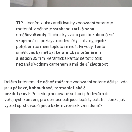
TIP:
Jedním z ukazatelů kvality vodovodní baterie je
materiál, z něhož je vyrobena
kartuš neboli
směšovač vody
. Technicky vzato jsou to zabroušené,
vzájemně se překrývající destičky s otvory, jejichž
pohybem se mění teplota i množství vody. Tento
směšovač by měl být
keramický s průměrem
alespoň 35mm
. Keramická kartuš se totiž tolik
nezanáší vodním kamenem a
má delší životnost
.
Dalším kritériem, dle něhož můžeme vodovodní baterie dělit je, zda
jsou
pákové, kohoutkové, termostatické či
bezdotykové
. Poslední jmenované se hodí především do
veřejných zařízení, pro domácnosti jsou lepší ty ostatní. Jenže jak
vybrat sprchovou či jinou baterii zrovna k vám domů?