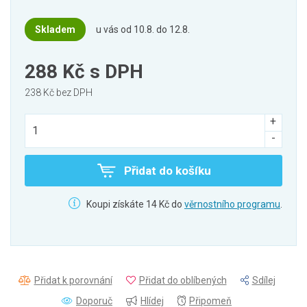
Skladem
u vás od 10.8. do 12.8.
288 Kč
s DPH
238 Kč bez DPH
Přidat do košíku
Koupi získáte 14 Kč do
věrnostního programu
.
Přidat k porovnání
Přidat do oblíbených
Sdílej
Doporuč
Hlídej
Připomeň