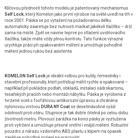
Klíčovou předností tohoto modelu je patentovaný mechanismus
Self Lock
, který Komelon jako první výrobce na světě uvedl na trh v
roce 2001. Páska se po vytažení na požadovanou délku
automaticky zaaretuje bez nutnosti mačkat jakékoli tlačítko – drží
sama na místě. Zpět se navine teprve po stlačení uvolňovacího
tlačítka, takže máte vždy plnou kontrolu. Tato funkce výrazně
urychluje práci při opakovaném měření a umožňuje pohodlné
měření jednou rukou bez asistenta.
KOMELON Self Lock
je ideální volbou pro kutily, řemeslníky i
stavební profesionály, kteří potřebují měřit rychle a opakovaně –
například při pokládce podlah, obkladů, instalaci sádrokartonu,
tesařských pracích nebo montáži nábytku. Páska je vyrobena z
tvrzené oceli s fosfátovou antikorozní úpravou a chráněna
nylonovou vrstvou
DURA NY Coat
se desetinásobně vyšší
odolností proti otěru. Stupnice je tak dobře čitelná po celou dobu
životnosti metru. Plovoucí zarážka na konci pásky je vyztužena
proti vytržení a umožňuje přesné vnitřní i vnější měření. Robustní
pouzdro z nárazu vzdorného ABS plastu s klipem na opasek
zajišťuje pohodlné nošení na pracovišti.