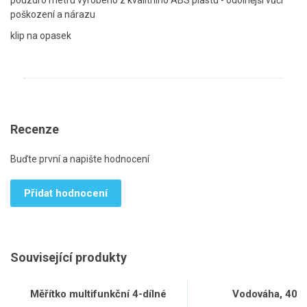
pouzdro metru vyrobeno z kvalitního ABS plastu - odolnější vůči
poškození a nárazu
klip na opasek
Recenze
Buďte první a napište hodnocení
Přidat hodnocení
Související produkty
Měřítko multifunkční 4-dílné
Vodováha, 40