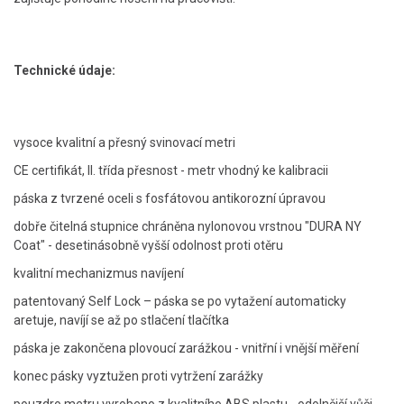
Technické údaje:
vysoce kvalitní a přesný svinovací metri
CE certifikát, II. třída přesnost - metr vhodný ke kalibracii
páska z tvrzené oceli s fosfátovou antikorozní úpravou
dobře čitelná stupnice chráněna nylonovou vrstnou "DURA NY
Coat" - desetinásobně vyšší odolnost proti otěru
kvalitní mechanizmus navíjení
patentovaný Self Lock – páska se po vytažení automaticky
aretuje, navíjí se až po stlačení tlačítka
páska je zakončena plovoucí zarážkou - vnitřní i vnější měření
konec pásky vyztužen proti vytržení zarážky