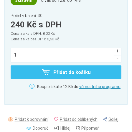
Skladem
u vás od 12.8. do 14.8.
Počet v balení: 30
240 Kč
s DPH
Cena za ks s DPH: 8,00 Kč
Cena za ks bez DPH: 6,60 Kč
Přidat do košíku
Koupi získáte 12 Kč do
věrnostního programu
.
Přidat k porovnání
Přidat do oblíbených
Sdílej
Doporuč
Hlídej
Připomeň