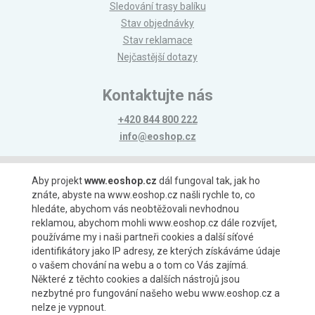
Sledování trasy balíku
Stav objednávky
Stav reklamace
Nejčastější dotazy
Kontaktujte nás
+420 844 800 222
info@eoshop.cz
Možnosti platby
Aby projekt
www.eoshop.cz
dál fungoval tak, jak ho
znáte, abyste na www.eoshop.cz našli rychle to, co
hledáte, abychom vás neobtěžovali nevhodnou
reklamou, abychom mohli www.eoshop.cz dále rozvíjet,
používáme my i naši partneři cookies a další síťové
identifikátory jako IP adresy, ze kterých získáváme údaje
Možnosti dopravy
o vašem chování na webu a o tom co Vás zajímá.
Některé z těchto cookies a dalších nástrojů jsou
nezbytné pro fungování našeho webu www.eoshop.cz a
nelze je vypnout.