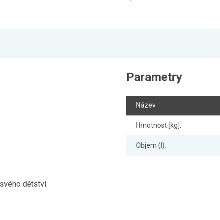
Parametry
Název
Hmotnost [kg]:
Objem (l):
svého dětství.