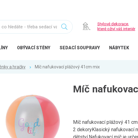
Stylové dekorace,
které oživí váš interiér
ÍNY
OBÝVACÍ
STĚNY
SEDACÍ
SOUPRAVY
NÁBYTEK
énky a hračky
Míč nafukovací plážový 41cm mix
Míč nafukovac
Míč nafukovací plážový 41 cm
2 dekoryKlasický nafukovací m
dětství.Nafukovací míč je určen