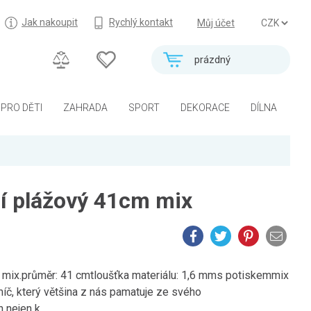
Jak nakoupit
Rychlý kontakt
Můj účet
prázdný
PRO DĚTI
ZAHRADA
SPORT
DEKORACE
DÍLNA
í plážový 41cm mix
 mix.průměr: 41 cmtloušťka materiálu: 1,6 mms potiskemmix
íč, který většina z nás pamatuje ze svého
 nejen k...