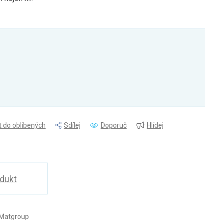
t do oblíbených
Sdílej
Doporuč
Hlídej
odukt
 Matgroup