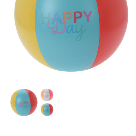
Zahrada
Balkon a terasa
Dílna
Auto-moto
Dekorace
Textil, koberce
Svítidla, žárovky
Trampolíny
Sedací vaky
Sport, outdoor
Všechny kategorie