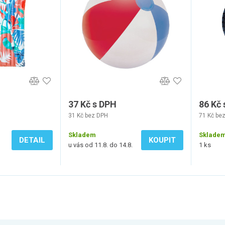
37 Kč s DPH
86 Kč
31 Kč bez DPH
71 Kč be
Skladem
Sklade
DETAIL
KOUPIT
u vás od 11.8. do 14.8.
1 ks