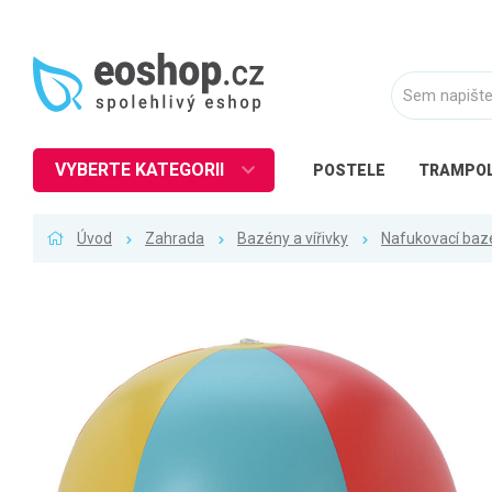
VYBERTE KATEGORII
POSTELE
TRAMPOL
Nábytek
Úvod
Zahrada
Bazény a vířivky
Nafukovací baz
Kuchyně
Ložnice
Obývací pokoj
Dětské zboží
Předsíň a chodba
Pracovna a kancelář
Koupelna