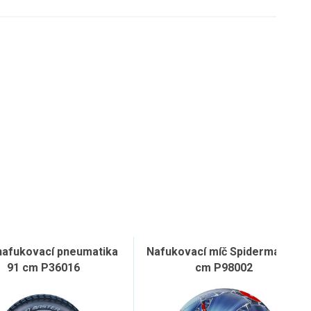
nafukovací pneumatika
Nafukovací míč Spiderman 51
91 cm P36016
cm P98002