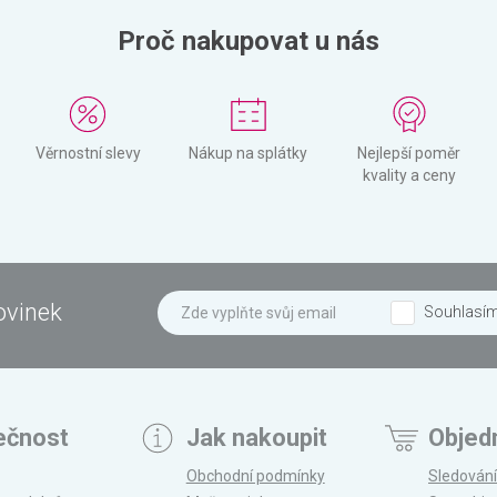
Proč nakupovat u nás
Věrnostní slevy
Nákup na splátky
Nejlepší poměr
kvality a ceny
ovinek
Souhlasí
ečnost
Jak nakoupit
Objed
Obchodní podmínky
Sledování