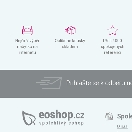
Nejširší výběr
Oblíbené kousky
Přes 4000
nábytku na
skladem
spokojených
internetu
referencí
Přihlašte se k odběru n
Spol
O nás