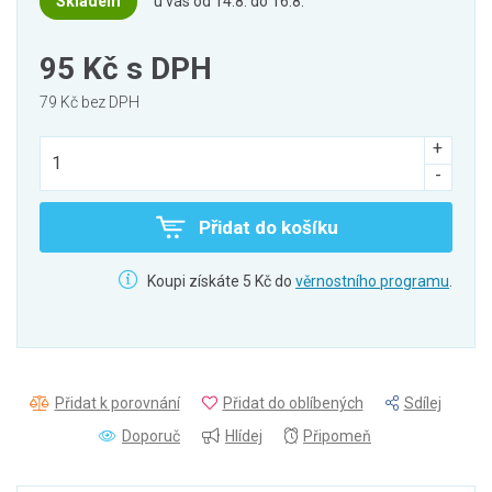
Skladem
u vás od 14.8. do 16.8.
95 Kč
s DPH
79 Kč bez DPH
Přidat do košíku
Koupi získáte 5 Kč do
věrnostního programu
.
Přidat k porovnání
Přidat do oblíbených
Sdílej
Doporuč
Hlídej
Připomeň