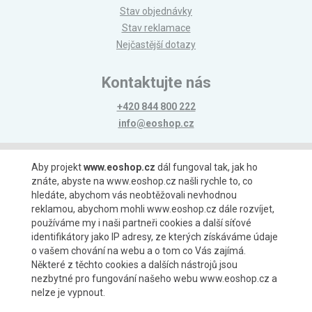
Stav objednávky
Stav reklamace
Nejčastější dotazy
Kontaktujte nás
+420 844 800 222
info@eoshop.cz
Možnosti platby
Aby projekt
www.eoshop.cz
dál fungoval tak, jak ho
znáte, abyste na www.eoshop.cz našli rychle to, co
hledáte, abychom vás neobtěžovali nevhodnou
reklamou, abychom mohli www.eoshop.cz dále rozvíjet,
používáme my i naši partneři cookies a další síťové
identifikátory jako IP adresy, ze kterých získáváme údaje
Možnosti dopravy
o vašem chování na webu a o tom co Vás zajímá.
Některé z těchto cookies a dalších nástrojů jsou
nezbytné pro fungování našeho webu www.eoshop.cz a
nelze je vypnout.