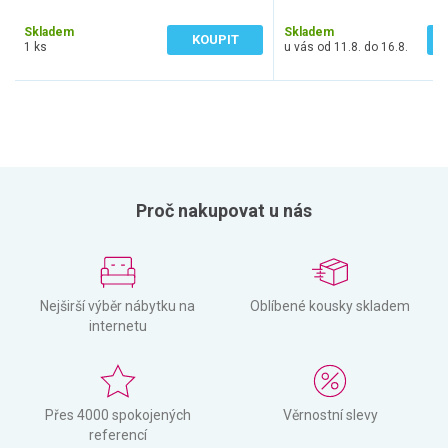
26 Kč bez DPH
107 Kč bez DPH
Skladem
Skladem
KOUPIT
1 ks
u vás od 11.8. do 16.8.
Proč nakupovat u nás
Nejširší výběr nábytku na
Oblíbené kousky skladem
internetu
Přes 4000 spokojených
Věrnostní slevy
referencí