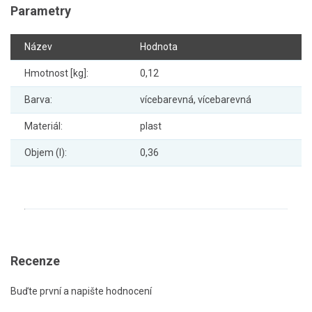
Parametry
Název
Hodnota
Hmotnost [kg]:
0,12
Barva:
vícebarevná, vícebarevná
Materiál:
plast
Objem (l):
0,36
Recenze
Buďte první a napište hodnocení