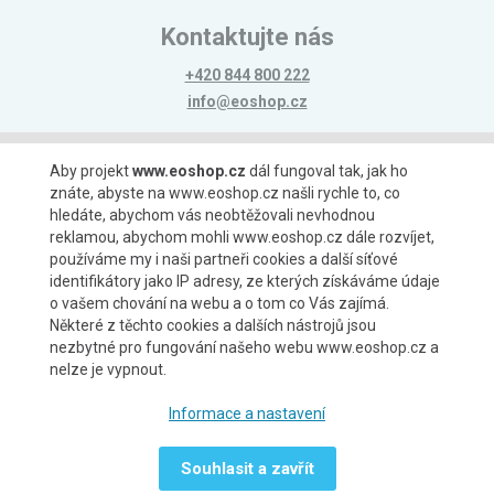
Kontaktujte nás
+420 844 800 222
info@eoshop.cz
Možnosti platby
Aby projekt
www.eoshop.cz
dál fungoval tak, jak ho
znáte, abyste na www.eoshop.cz našli rychle to, co
hledáte, abychom vás neobtěžovali nevhodnou
reklamou, abychom mohli www.eoshop.cz dále rozvíjet,
používáme my i naši partneři cookies a další síťové
identifikátory jako IP adresy, ze kterých získáváme údaje
Možnosti dopravy
o vašem chování na webu a o tom co Vás zajímá.
Některé z těchto cookies a dalších nástrojů jsou
nezbytné pro fungování našeho webu www.eoshop.cz a
nelze je vypnout.
Partneři
Informace a nastavení
Souhlasit a zavřít