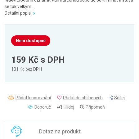
KRAVIČKA umí oznámit Vámi určenou dobu do 60-ti minut a stává
se tak velkým...
Detailní popis
Není dostupné
159 Kč
s DPH
131 Kč bez DPH
Přidat k porovnání
Přidat do oblíbených
Sdílej
Doporuč
Hlídej
Připomeň
Dotaz na produkt