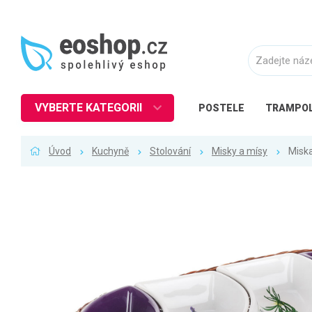
VYBERTE KATEGORII
POSTELE
TRAMPOL
Nábytek
Úvod
Kuchyně
Stolování
Misky a mísy
Miska
Kuchyně
Ložnice
Obývací pokoj
Dětské zboží
Předsíň a chodba
Pracovna a kancelář
Koupelna