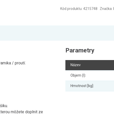
Kód produktu: 4215748 Značka:
Parametry
amika / proutí.
Název
Objem (l):
Hmotnost [kg]:
šíku.
kterou môžete doplnit ze