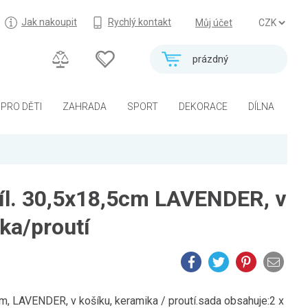
Jak nakoupit
Rychlý kontakt
Můj účet
prázdný
PRO DĚTI
ZAHRADA
SPORT
DEKORACE
DÍLNA
íl. 30,5x18,5cm LAVENDER, v
ka/proutí
cm, LAVENDER, v košíku, keramika / proutí.sada obsahuje:2 x