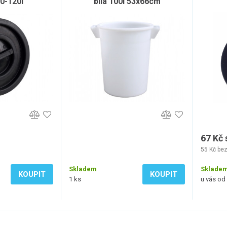
0-120l
bílá 100l 53x66cm
67 Kč
55 Kč be
Skladem
Sklade
KOUPIT
KOUPIT
1 ks
u vás od 