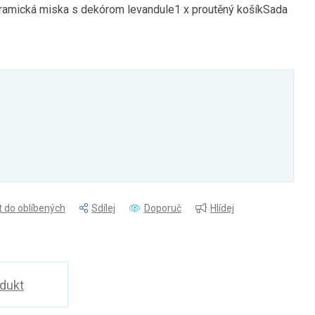
eramická miska s dekórom levandule1 x proutěný košíkSada
t do oblíbených
Sdílej
Doporuč
Hlídej
odukt