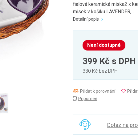
fialová keramická miska2 x k
misek v košíku LAVENDER,...
Detailní popis
Není dostupné
399 Kč
s DPH
330 Kč bez DPH
Přidat k porovnání
Přida
Připomeň
Dotaz na pr