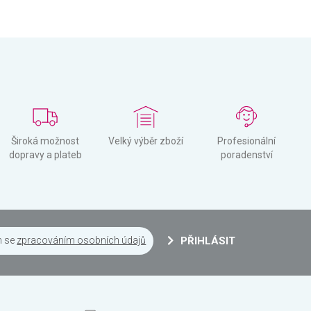
Široká možnost
Velký výběr zboží
Profesionální
dopravy a plateb
poradenství
m se
zpracováním osobních údajů
PŘIHLÁSIT