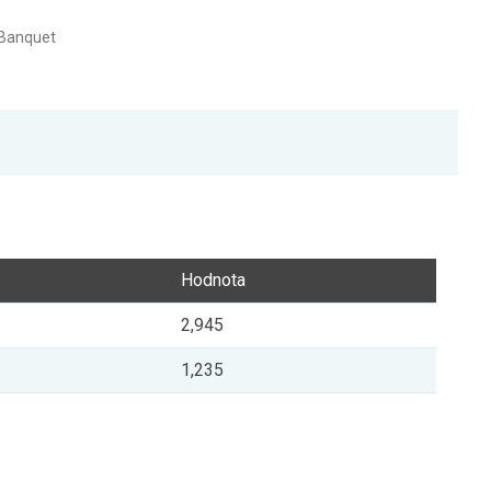
 Banquet
Hodnota
2,945
1,235