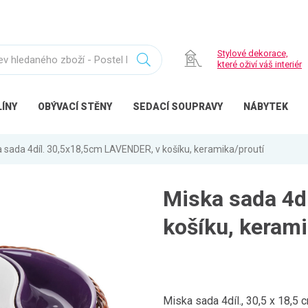
Stylové dekorace,
které oživí váš interiér
ÍNY
OBÝVACÍ
STĚNY
SEDACÍ
SOUPRAVY
NÁBYTEK
 sada 4díl. 30,5x18,5cm LAVENDER, v košíku, keramika/proutí
Miska sada 4d
košíku, kerami
Miska sada 4díl., 30,5 x 18,5 