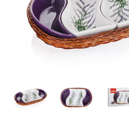
Zahrada
Balkon a terasa
Dílna
Auto-moto
Dekorace
Textil, koberce
Svítidla, žárovky
Trampolíny
Sedací vaky
Sport, outdoor
Všechny kategorie