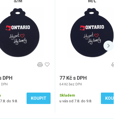
S/M
M/L
 s DPH
77 Kč s DPH
z DPH
64 Kč bez DPH
m
Skladem
KOUPIT
KOUPIT
7.8. do 9.8.
u vás od 7.8. do 9.8.