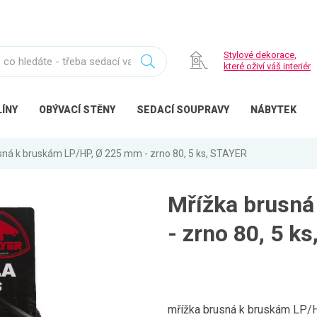
Stylové dekorace,
které oživí váš interiér
ÍNY
OBÝVACÍ
STĚNY
SEDACÍ
SOUPRAVY
NÁBYTEK
sná k bruskám LP/HP, Ø 225 mm - zrno 80, 5 ks, STAYER
Mřížka brusná
- zrno 80, 5 k
mřížka brusná k bruskám LP/