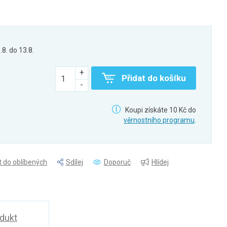
.8. do 13.8.
Přidat do košíku
Koupi získáte 10 Kč do
věrnostního programu
.
t do oblíbených
Sdílej
Doporuč
Hlídej
odukt