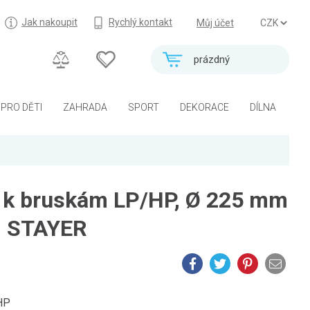
Jak nakoupit
Rychlý kontakt
Můj účet
prázdný
PRO DĚTI
ZAHRADA
SPORT
DEKORACE
DÍLNA
 k bruskám LP/HP, Ø 225 mm
s, STAYER
HP