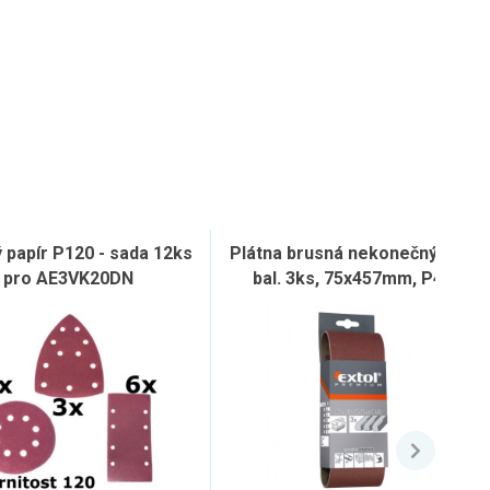
 papír P120 - sada 12ks
Plátna brusná nekonečný pás,
pro AE3VK20DN
bal. 3ks, 75x457mm, P40