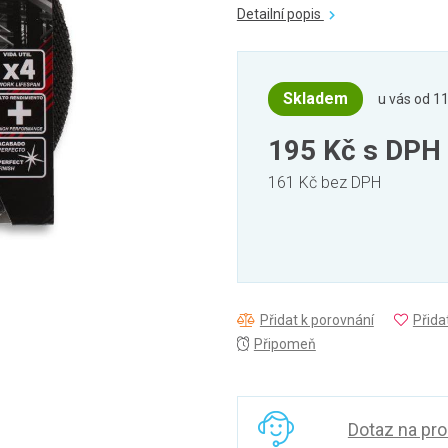
Detailní popis
Skladem
u vás od 11
195 Kč
s DPH
161 Kč bez DPH
Přidat k porovnání
Přida
Připomeň
Dotaz na pr