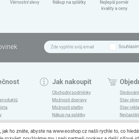
Věrnostní slevy
Nákup na splátky
Nejlepší poměr
kvality a ceny
ovinek
Souhlasí
ečnost
Jak nakoupit
Objed
Obchodní podmínky
Sledování
 produktů
Možnosti dopravy
Stav obj
ísta
Možnosti platby
Stav rek
y
Nákup na splátky
Nejčastěj
n
Reklamace a vrácení
k, jak ho znáte, abyste na www.eoshop.cz našli rychle to, co hl
ozvíjet, používáme my i naši partneři cookies a další síťové ide