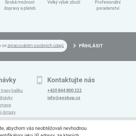
Široká možnost
Velký výběr zboží
Profesionální
dopravy a plateb
poradenství
m se
zpracováním osobních údajů
PŘIHLÁSIT
návky
Kontaktujte nás
 trasy balíku
+420 844 800 222
ednávky
info@eoshop.cz
lamace
ší dotazy
edáte, abychom vás neobtěžovali nevhodnou
ntifikátory jako IP adresy, ze kterých