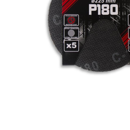
Zahrada
Balkon a terasa
Dílna
Auto-moto
Dekorace
Textil, koberce
Svítidla, žárovky
Trampolíny
Sedací vaky
Sport, outdoor
Všechny kategorie