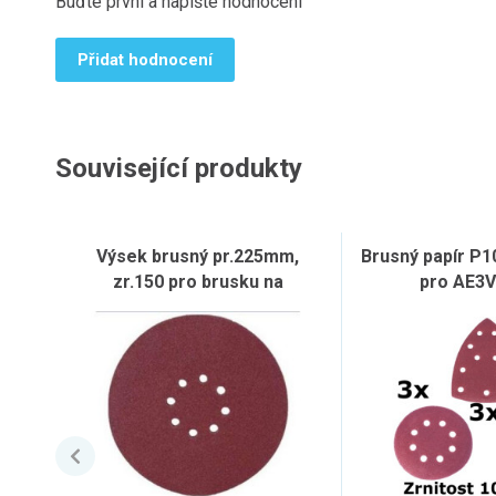
Buďte první a napište hodnocení
Přidat hodnocení
Související produkty
Výsek brusný pr.225mm,
Brusný papír P1
zr.150 pro brusku na
pro AE3
sádrokarton SB-600