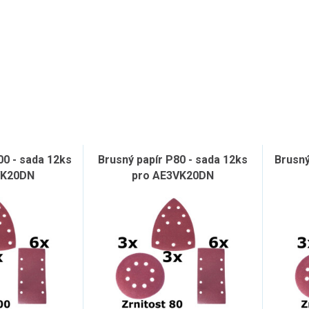
00 - sada 12ks
Brusný papír P80 - sada 12ks
Brusný
VK20DN
pro AE3VK20DN