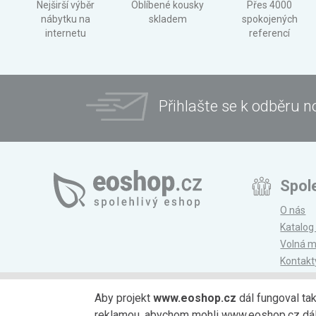
Nejširší výběr
Oblíbené kousky
Přes 4000
nábytku na
skladem
spokojených
internetu
referencí
Přihlašte se k odběru n
Spol
O nás
Katalog
Volná m
Kontakt
Magazí
Aby projekt
www.eoshop.cz
dál fungoval ta
reklamou, abychom mohli www.eoshop.cz dále r