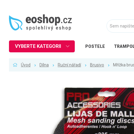
VYBERTE KATEGORII
POSTELE
TRAMPOL
Nábytek
Úvod
Dílna
Ruční nářadí
Brusivo
Mřížka bru
Kuchyně
Ložnice
Obývací pokoj
Dětské zboží
Předsíň a chodba
Pracovna a kancelář
Koupelna