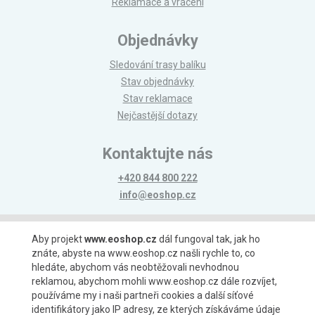
Reklamace a vrácení
Objednávky
Sledování trasy balíku
Stav objednávky
Stav reklamace
Nejčastější dotazy
Kontaktujte nás
+420 844 800 222
info@eoshop.cz
Možnosti platby
Aby projekt
www.eoshop.cz
dál fungoval tak, jak ho
znáte, abyste na www.eoshop.cz našli rychle to, co
hledáte, abychom vás neobtěžovali nevhodnou
reklamou, abychom mohli www.eoshop.cz dále rozvíjet,
používáme my i naši partneři cookies a další síťové
identifikátory jako IP adresy, ze kterých získáváme údaje
Možnosti dopravy