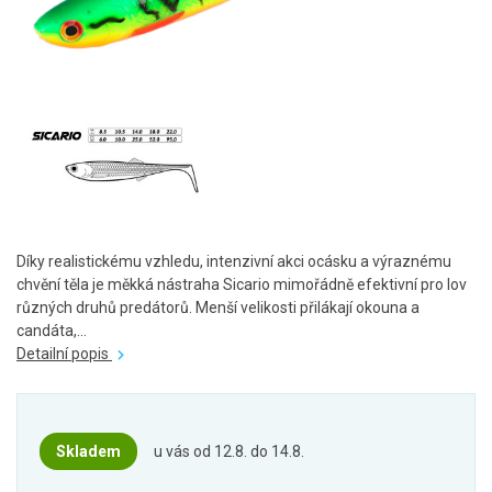
Díky realistickému vzhledu, intenzivní akci ocásku a výraznému
chvění těla je měkká nástraha Sicario mimořádně efektivní pro lov
různých druhů predátorů. Menší velikosti přilákají okouna a
candáta,...
Detailní popis
Skladem
u vás od 12.8. do 14.8.