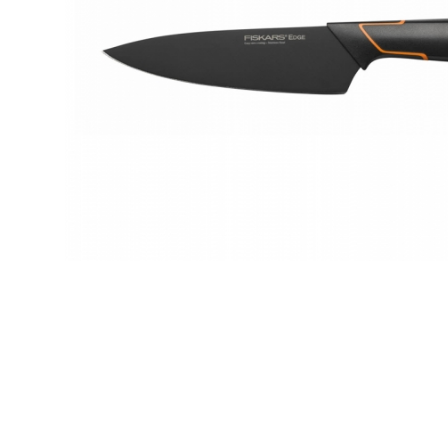
Zahrada
Balkon a terasa
Dílna
Auto-moto
Dekorace
Textil, koberce
Svítidla, žárovky
Trampolíny
Sedací vaky
Sport, outdoor
Všechny kategorie