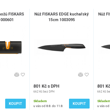
 nožů FISKARS
Nůž FISKARS EDGE kuchařský
Nůž F
000601
15cm 1003095
801 Kč s DPH
801 K
662 Kč bez DPH
662 Kč b
Skladem
Sklade
KOUPIT
KOUPIT
u vás od 8.8. do 11.8.
u vás od 