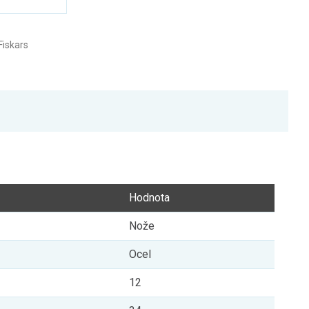
iskars
Hodnota
Nože
Ocel
12