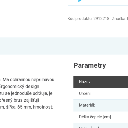
Kód produktu: 2912218 Značka: F
Parametry
in. Má ochrannou nepřilnavou
Název
. Ergonomický design
tu se jednoduše udržuje, je
Určení:
řesný brus zajišťují
Materiál:
mm, šířka: 65 mm, hmotnost:
Délka čepele [cm]: