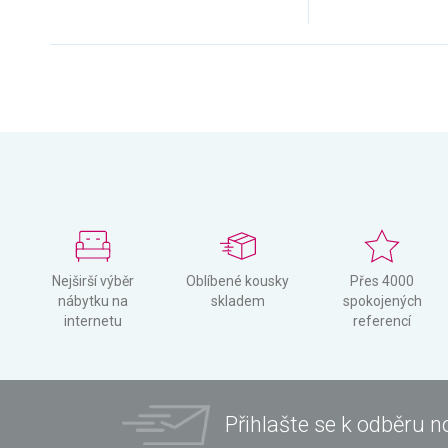
Nejširší výběr
Oblíbené kousky
Přes 4000
nábytku na
skladem
spokojených
internetu
referencí
Přihlašte se k odběru n