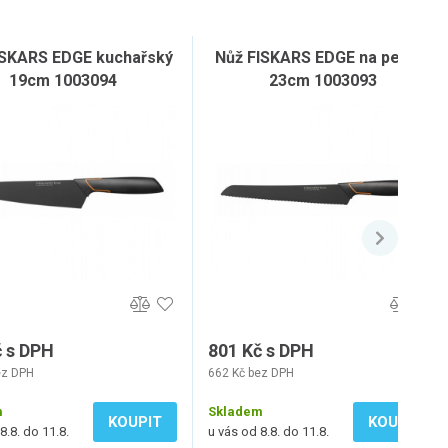
ISKARS EDGE kuchařský
Nůž FISKARS EDGE na pečivo
19cm 1003094
23cm 1003093
č s DPH
801 Kč s DPH
ez DPH
662 Kč bez DPH
m
Skladem
KOUPIT
KOUPIT
8.8. do 11.8.
u vás od 8.8. do 11.8.