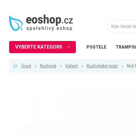
VYBERTE KATEGORII
POSTELE
TRAMPOL
Nábytek
Úvod
Kuchyně
Vaření
Kuchyňské nože
Nůž 
Kuchyně
Ložnice
Obývací pokoj
Dětské zboží
Předsíň a chodba
Pracovna a kancelář
Koupelna