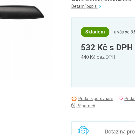
Detailní popis
Skladem
u vás od 8.
532 Kč
s DPH
440 Kč bez DPH
Přidat k porovnání
Přida
Připomeň
Dotaz na pr