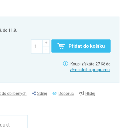
8. do 11.8.
Přidat do košíku
Koupi získáte 27 Kč do
věrnostního programu
.
t do oblíbených
Sdílej
Doporuč
Hlídej
odukt