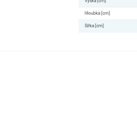
Výška [cm]:
Hloubka [cm]:
Šířka [cm]: