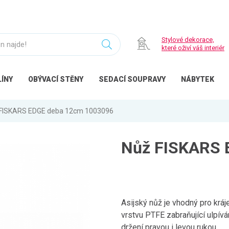
Stylové dekorace,
které oživí váš interiér
ÍNY
OBÝVACÍ
STĚNY
SEDACÍ
SOUPRAVY
NÁBYTEK
FISKARS EDGE deba 12cm 1003096
Nůž FISKARS 
Asijský nůž je vhodný pro kráj
vrstvu PTFE zabraňující ulpív
držení pravou i levou rukou....