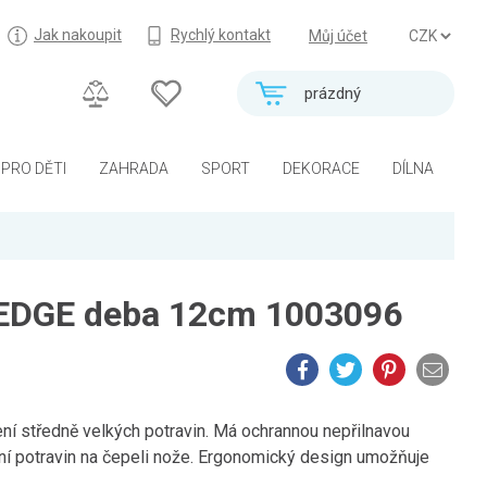
Jak nakoupit
Rychlý kontakt
Můj účet
prázdný
PRO DĚTI
ZAHRADA
SPORT
DEKORACE
DÍLNA
EDGE deba 12cm 1003096
ení středně velkých potravin. Má ochrannou nepřilnavou
ání potravin na čepeli nože. Ergonomický design umožňuje