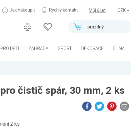
Jak nakoupit
Rychlý kontakt
Můj účet
prázdný
PRO DĚTI
ZAHRADA
SPORT
DEKORACE
DÍLNA
 pro čistič spár, 30 mm, 2 ks
alení 2 ks