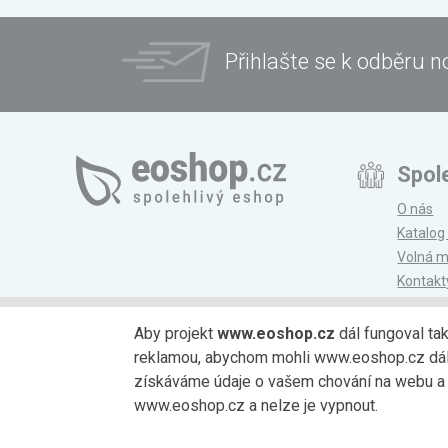
Přihlašte se k odběru n
Spol
O nás
Katalog
Volná m
Kontakt
Magazí
Aby projekt
www.eoshop.cz
dál fungoval ta
reklamou, abychom mohli www.eoshop.cz dále r
Možnosti platby
získáváme údaje o vašem chování na webu a o
www.eoshop.cz a nelze je vypnout.