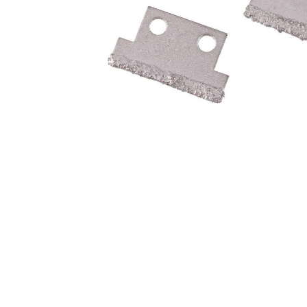
Zahrada
Balkon a terasa
Dílna
Auto-moto
Dekorace
Textil, koberce
Svítidla, žárovky
Trampolíny
Sedací vaky
Sport, outdoor
Všechny kategorie