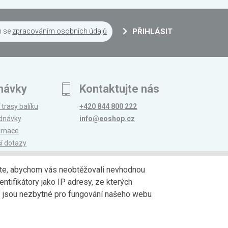
m se
zpracováním osobních údajů
PŘIHLÁSIT
návky
Kontaktujte nás
 trasy balíku
+420 844 800 222
ednávky
info@eoshop.cz
lamace
ší dotazy
edáte, abychom vás neobtěžovali nevhodnou
ntifikátory jako IP adresy, ze kterých
avy
Partneři
jů jsou nezbytné pro fungování našeho webu