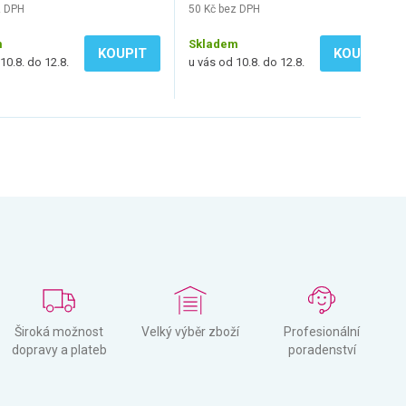
z DPH
50 Kč bez DPH
m
Skladem
KOUPIT
KOUPIT
10.8. do 12.8.
u vás od 10.8. do 12.8.
Široká možnost
Velký výběr zboží
Profesionální
dopravy a plateb
poradenství