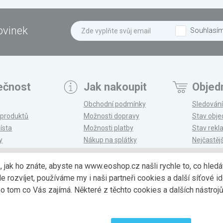
ovinek
Souhlasí
ečnost
Jak nakoupit
Objed
Obchodní podmínky
Sledování
 produktů
Možnosti dopravy
Stav obj
ísta
Možnosti platby
Stav rek
y
Nákup na splátky
Nejčastěj
n
Reklamace a vrácení
k, jak ho znáte, abyste na www.eoshop.cz našli rychle to, co hl
ozvíjet, používáme my i naši partneři cookies a další síťové ide
Možnosti dopr
 tom co Vás zajímá. Některé z těchto cookies a dalších nástro