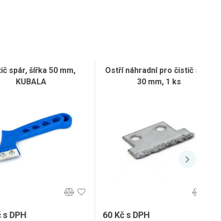
tič spár, šířka 50 mm,
Ostří náhradní pro čistič spár,
KUBALA
30 mm, 1 ks
č s DPH
60 Kč s DPH