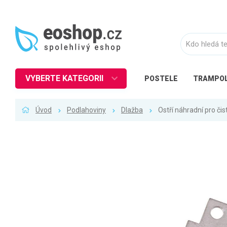
VYBERTE KATEGORII
POSTELE
TRAMPOL
Nábytek
Úvod
Podlahoviny
Dlažba
Ostří náhradní pro čis
Kuchyně
Ložnice
Obývací pokoj
Dětské zboží
Předsíň a chodba
Pracovna a kancelář
Koupelna