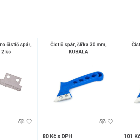
ro čistič spár,
Čistič spár, šířka 30 mm,
Čis
 2 ks
KUBALA
80 Kč s DPH
101 K