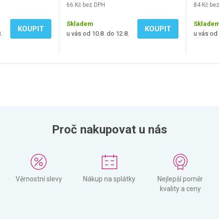
66 Kč bez DPH
84 Kč be
Skladem
Sklade
KOUPIT
KOUPIT
.
u vás od 10.8. do 12.8.
u vás od 
Proč nakupovat u nás
Věrnostní slevy
Nákup na splátky
Nejlepší poměr
kvality a ceny