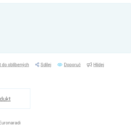
t do oblíbených
Sdílej
Doporuč
Hlídej
odukt
Euronaradi