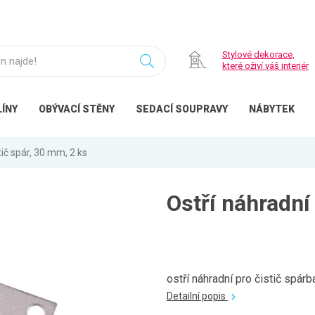
Stylové dekorace,
které oživí váš interiér
ÍNY
OBÝVACÍ
STĚNY
SEDACÍ
SOUPRAVY
NÁBYTEK
tič spár, 30 mm, 2 ks
Ostří náhradní
ostří náhradní pro čistič spárb
Detailní popis