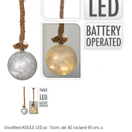
Osvětlení KOULE LED pr. 15cm, skl. BÍ, na laně 95 cm, s