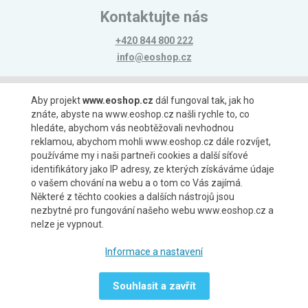
Kontaktujte nás
+420 844 800 222
info@eoshop.cz
Možnosti platby
Aby projekt
www.eoshop.cz
dál fungoval tak, jak ho
znáte, abyste na www.eoshop.cz našli rychle to, co
hledáte, abychom vás neobtěžovali nevhodnou
reklamou, abychom mohli www.eoshop.cz dále rozvíjet,
používáme my i naši partneři cookies a další síťové
identifikátory jako IP adresy, ze kterých získáváme údaje
Možnosti dopravy
o vašem chování na webu a o tom co Vás zajímá.
Některé z těchto cookies a dalších nástrojů jsou
nezbytné pro fungování našeho webu www.eoshop.cz a
nelze je vypnout.
Partneři
Informace a nastavení
Souhlasit a zavřít