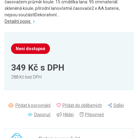
časovačem.průměr koule: 15 cmdélka lana: 95 cmmateriál:
skleněná koule, přírodní lanovčetně časovače2 x AA baterie,
nejsou součástíDekorativní...
Detailní popis
Není dostupné
349 Kč
s DPH
288 Kč bez DPH
Přidat k porovnání
Přidat do oblíbených
Sdílej
Doporuč
Hlídej
Připomeň