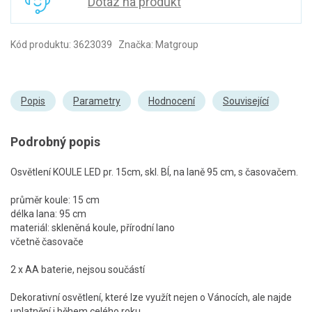
Dotaz na produkt
Kód produktu: 3623039 Značka: Matgroup
Popis
Parametry
Hodnocení
Související
Podrobný popis
Osvětlení KOULE LED pr. 15cm, skl. BÍ, na laně 95 cm, s časovačem.
průměr koule: 15 cm
délka lana: 95 cm
materiál: skleněná koule, přírodní lano
včetně časovače
2 x AA baterie, nejsou součástí
Dekorativní osvětlení, které lze využít nejen o Vánocích, ale najde
uplatnění i během celého roku.