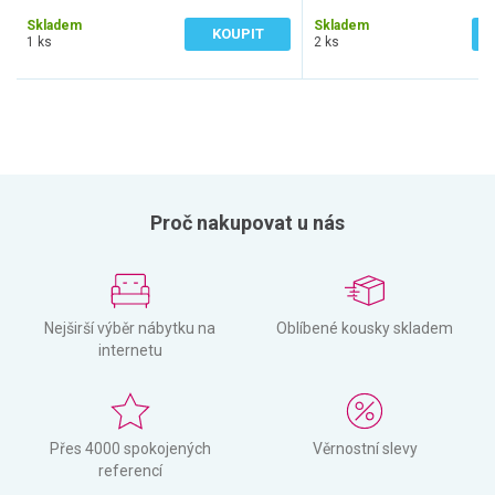
265 Kč bez DPH
312 Kč bez DPH
Skladem
Skladem
KOUPIT
1 ks
2 ks
Proč nakupovat u nás
Nejširší výběr nábytku na
Oblíbené kousky skladem
internetu
Přes 4000 spokojených
Věrnostní slevy
referencí